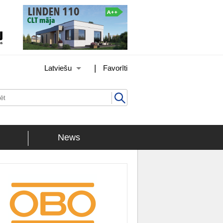
|
Latviešu
Favorīti
News