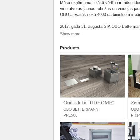
Mūsu uzņēmuma lielākā vērtība ir mūsu klie
vien atveras jaunas robežas un veidojas jaun
OBO ar vairāk nekā 4000 darbiniekiem ir pār
2017. gada 31. augustā SIA OBO Bettermann a
7c. Klienti gaidīti plašajā 1500m2 noliktavā 
Show more
Atklājiet, kas ir mūsu uzņēmuma dzinulis. 
Products
inovatīvās sistēmās. Uzziniet, kā mūsu sais
ēku elektrotehnisko infrastruktūru.
Grīdas lūka | UDHOME2
Zemē
OBO BETTERMANN
OBO
PR1506
PR1