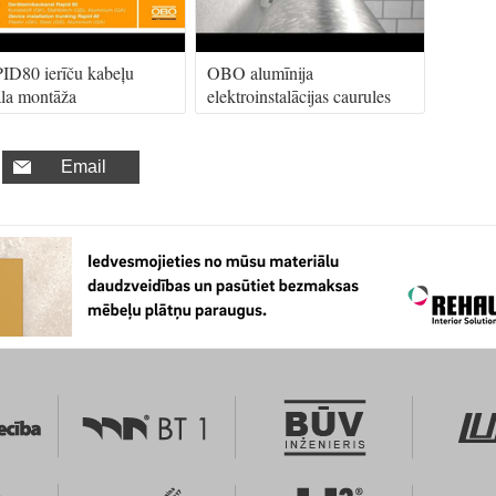
D80 ierīču kabeļu
OBO alumīnija
la montāža
elektroinstalācijas caurules
Email