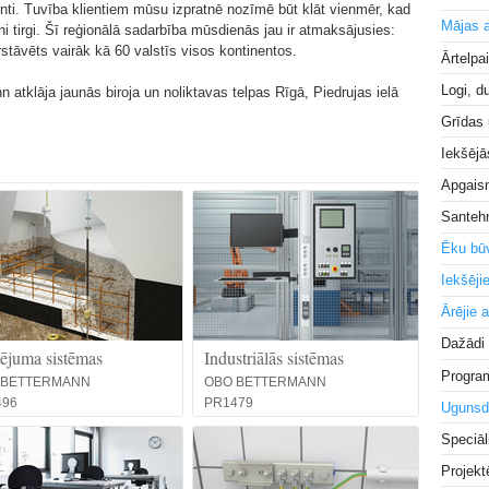
nti. Tuvība klientiem mūsu izpratnē nozīmē būt klāt vienmēr, kad
Mājas a
i tirgi. Šī reģionālā sadarbība mūsdienās jau ir atmaksājusies:
stāvēts vairāk kā 60 valstīs visos kontinentos.
Ārtelpa
Logi, d
tklāja jaunās biroja un noliktavas telpas Rīgā, Piedrujas ielā
un 200 m2 birojā ar izstāžu zāli.
Grīdas
Iekšējā
Uzziniet, kā mēs mūsu augstvērtīgos izstrādājumus apvienojam
tītie risinājumi daudzos un dažādos projektos visā pasaulē veido
Apgai
Santeh
Ēku bū
Iekšēji
Ārējie 
Dažādi
juma sistēmas
Industriālās sistēmas
Progra
 BETTERMANN
OBO BETTERMANN
496
PR1479
Ugunsd
Speciāl
Projek