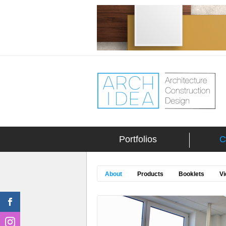
Portfolios
C
About
Products
Booklets
Vi