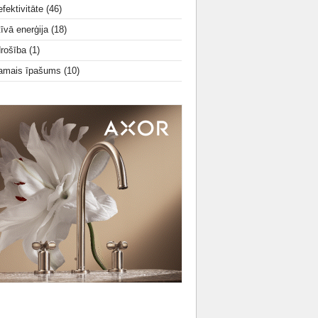
fektivitāte
(46)
tīvā enerģija
(18)
drošība
(1)
amais īpašums
(10)