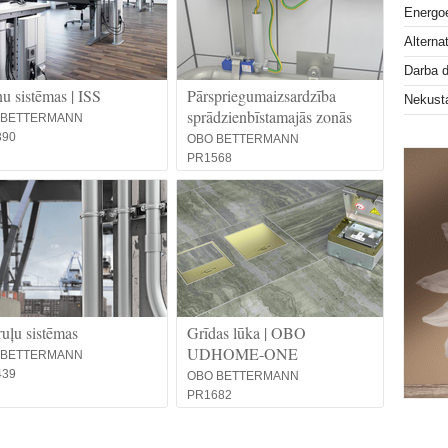
Energoe
Alterna
Darba 
ņu sistēmas | ISS
Pārspriegumaizsardzība
Nekust
sprādzienbīstamajās zonās
 BETTERMANN
390
OBO BETTERMANN
PR1568
uļu sistēmas
Grīdas lūka | OBO
UDHOME-ONE
 BETTERMANN
439
OBO BETTERMANN
PR1682