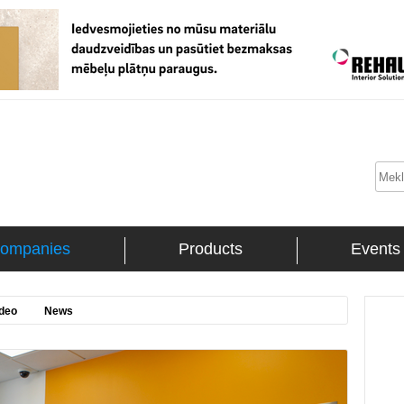
ompanies
Products
Events
deo
News