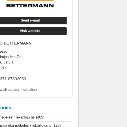
Send e-mail
Visit website
O BETTERMANN
ese:
rujas iela 7c
a, Latvia
1073
+371 67802050
 all contact information
ories
mēbeles / iekārtojums
(465)
isko ēku mēbeles / iekārtojums
(126)