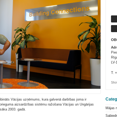
OB
Adr
Pied
Rīg
LV-
T. 
Show
Categ
dibināts Vācijas uzņēmums, kura galvenā darbības joma ir
rsprieguma aizsardzības sistēmu ražošana Vācijas un Ungārijas
Mājas 
 sāka 2003. gadā.
Sabiedr