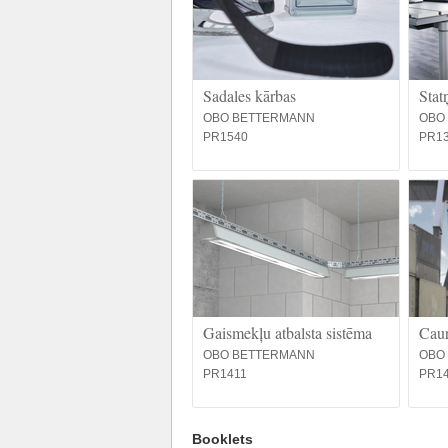
Sadales kārbas
Stat
OBO BETTERMANN
OBO
PR1540
PR1
Gaismekļu atbalsta sistēma
Caur
OBO BETTERMANN
OBO
PR1411
PR1
Booklets