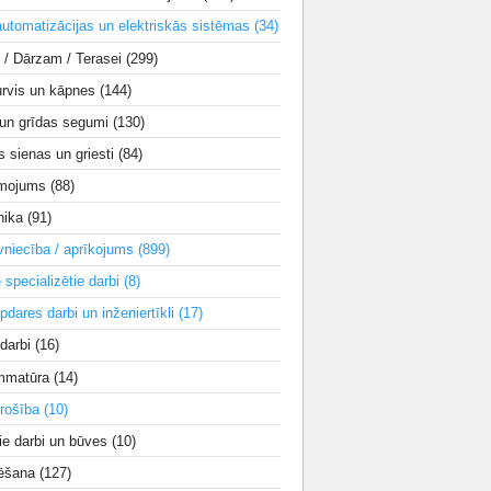
utomatizācijas un elektriskās sistēmas
(34)
i / Dārzam / Terasei
(299)
urvis un kāpnes
(144)
 un grīdas segumi
(130)
s sienas un griesti
(84)
smojums
(88)
nika
(91)
vniecība / aprīkojums
(899)
e specializētie darbi
(8)
apdares darbi un inženiertīkli
(17)
 darbi
(16)
mmatūra
(14)
rošība
(10)
ie darbi un būves
(10)
tēšana
(127)