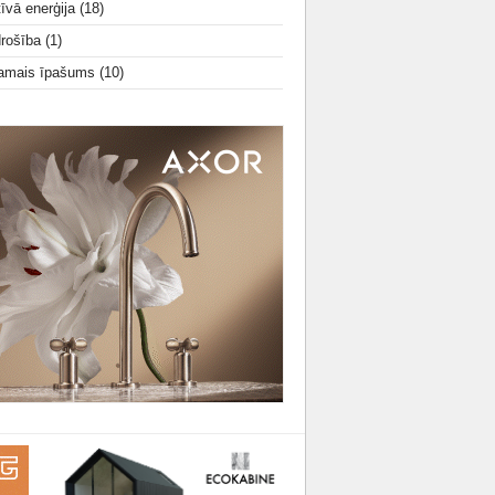
tīvā enerģija
(18)
drošība
(1)
amais īpašums
(10)