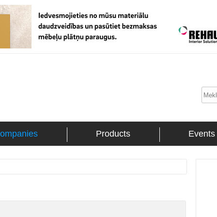
ompanies
Products
Events