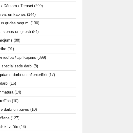
i / Dārzam / Terasei
(299)
urvis un kāpnes
(144)
 un grīdas segumi
(130)
s sienas un griesti
(84)
smojums
(88)
nika
(91)
vniecība / aprīkojums
(899)
e specializētie darbi
(8)
apdares darbi un inženiertīkli
(17)
 darbi
(16)
mmatūra
(14)
rošība
(10)
ie darbi un būves
(10)
tēšana
(127)
fektivitāte
(46)