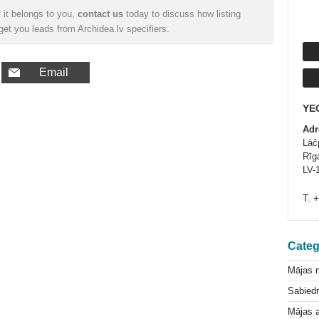
f it belongs to you,
contact us
today to discuss how listing
et you leads from Archidea.lv specifiers.
Email
YE
Adr
Lāč
Rīg
LV-
T. 
Categ
Mājas 
Sabiedr
Mājas a