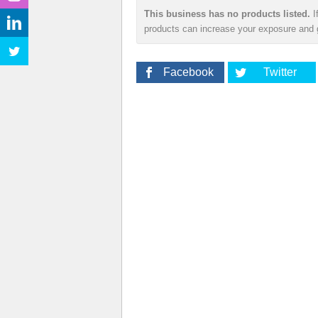
This business has no products listed.
I
products can increase your exposure and g
Facebook
Twitter