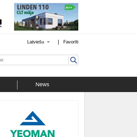
|
Latviešu
Favorīti
News