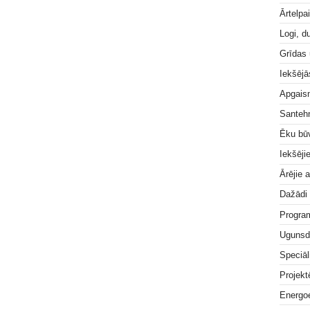
Ārtelpa
Logi, d
Grīdas
Iekšējā
Apgai
Santeh
Ēku bū
Iekšēji
Ārējie 
Dažādi
Progra
Ugunsd
Speciāl
Projek
Energoe