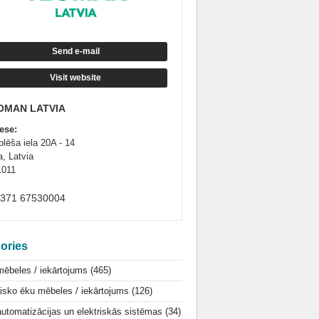
Send e-mail
Visit website
OMAN LATVIA
ese:
plēša iela 20A - 14
a, Latvia
1011
+371 67530004
ories
mēbeles / iekārtojums
(465)
isko ēku mēbeles / iekārtojums
(126)
utomatizācijas un elektriskās sistēmas
(34)