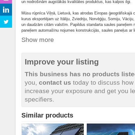
un nodrošinām augstākās kvalitātes produktus, kas kalpos ilgi.
Mūsu rūpnīca Viļņā, Lietuvā, kas atrodas Eiropas ģeogrāfiskajā 
kurus eksportējam uz Itāliju, Zviedriju, Norvēģiju, Somiju, Vācij
un daudzām citām valstīm. Papildus standarta saules paneļiem 
paneļiem automašīnu nojumes konstrukcijās, saules paneļus ar l
voltaic) un saules paneļus, kas integrēti sienās vai jumtos. M
Show more
ražošanu 2023. gada 4. ceturksnī.
Improve your listing
This business has no products liste
you,
contact us
today to discuss how 
increase your exposure and get you le
specifiers.
Similar products