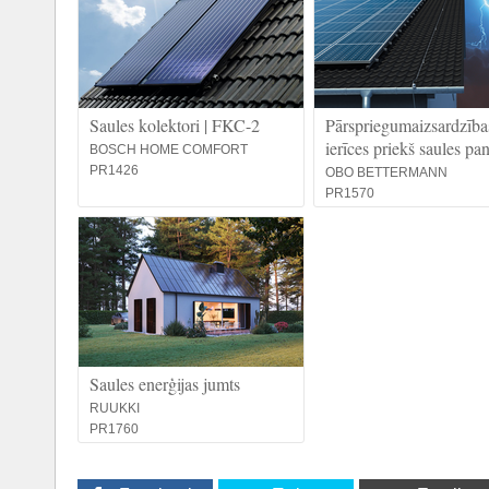
Saules kolektori | FKC-2
Pārspriegumaizsardzība
ierīces priekš saules pa
BOSCH HOME COMFORT
PR1426
OBO BETTERMANN
PR1570
Saules enerģijas jumts
RUUKKI
PR1760