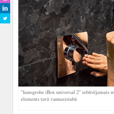
"hansgrohe iBox universal 2" iebūvējamais ma
elements tavā vannasistabā