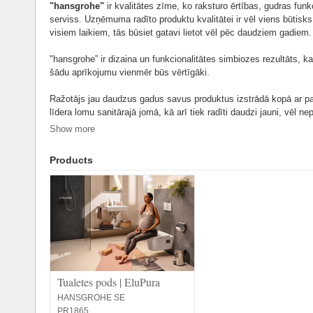
"hansgrohe"
ir kvalitātes zīme, ko raksturo ērtības, gudras funk
serviss. Uzņēmuma radīto produktu kvalitātei ir vēl viens būtisks
visiem laikiem, tās būsiet gatavi lietot vēl pēc daudziem gadiem.
"hansgrohe” ir dizaina un funkcionalitātes simbiozes rezultāts, kas 
šādu aprīkojumu vienmēr būs vērtīgāki.
Ražotājs jau daudzus gadus savus produktus izstrādā kopā ar p
līdera lomu sanitārajā jomā, kā arī tiek radīti daudzi jauni, vēl nep
tendences. Visi produkti tiek ražoti, apvienojot augstas tehnoloģija
Show more
augstākās kvalitātes materiālus. Stingras kvalitātes prasības un
nodrošina perfektu produktu kvalitāti un ilgu kalpošanas laiku.
Products
Tualetes pods | EluPura
HANSGROHE SE
PR1865