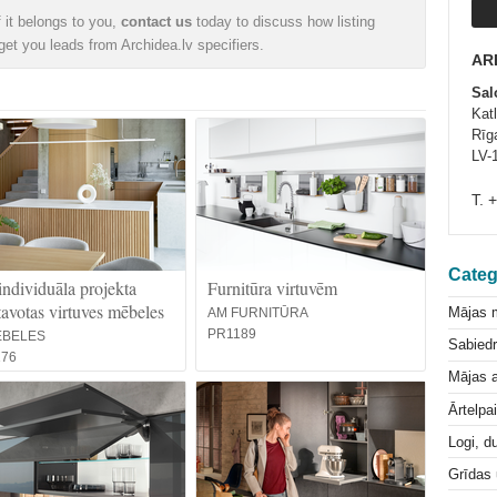
f it belongs to you,
contact us
today to discuss how listing
et you leads from Archidea.lv specifiers.
AR
Sal
Kat
Rīg
LV-
T. 
Categ
individuāla projekta
Furnitūra virtuvēm
tavotas virtuves mēbeles
Mājas 
AM FURNITŪRA
PR1189
ĒBELES
Sabiedr
176
Mājas a
Ārtelpa
Logi, d
Grīdas