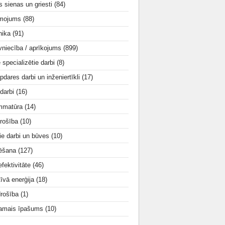
s sienas un griesti
(84)
smojums
(88)
nika
(91)
vniecība / aprīkojums
(899)
e specializētie darbi
(8)
apdares darbi un inženiertīkli
(17)
 darbi
(16)
mmatūra
(14)
rošība
(10)
ie darbi un būves
(10)
tēšana
(127)
fektivitāte
(46)
tīvā enerģija
(18)
drošība
(1)
amais īpašums
(10)