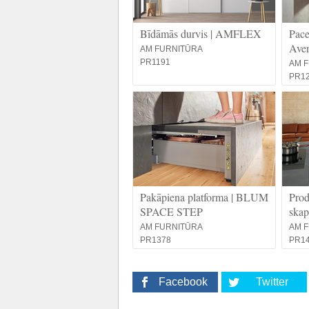
Bīdāmās durvis | AMFLEX
Pace
Ave
AM FURNITŪRA
PR1191
AM 
PR1
Pakāpiena platforma | BLUM
Prod
SPACE STEP
ska
AM FURNITŪRA
AM 
PR1378
PR1
Facebook
Twitter