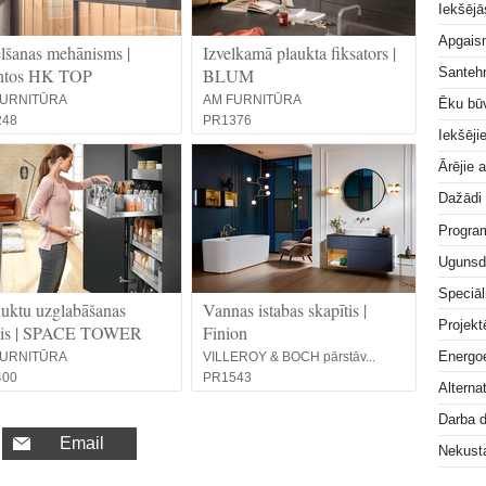
Iekšējā
Apgai
lšanas mehānisms |
Izvelkamā plaukta fiksators |
ntos HK TOP
BLUM
Santeh
FURNITŪRA
AM FURNITŪRA
Ēku bū
248
PR1376
Iekšēji
Ārējie 
Dažādi
Progra
Ugunsd
Speciāl
uktu uzglabāšanas
Vannas istabas skapītis |
Projek
pis | SPACE TOWER
Finion
Energoe
FURNITŪRA
VILLEROY & BOCH pārstāv...
400
PR1543
Alterna
Darba 
Email
Nekust