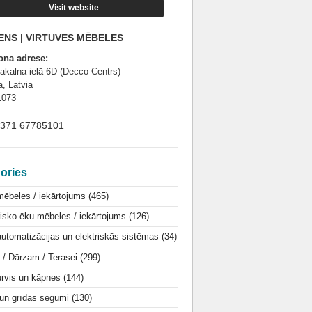
Visit website
ENS | VIRTUVES MĒBELES
ona adrese:
lakalna ielā 6D (Decco Centrs)
a, Latvia
1073
+371 67785101
ories
mēbeles / iekārtojums
(465)
isko ēku mēbeles / iekārtojums
(126)
utomatizācijas un elektriskās sistēmas
(34)
i / Dārzam / Terasei
(299)
urvis un kāpnes
(144)
 un grīdas segumi
(130)