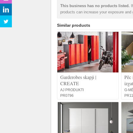
This business has no products listed.
I
products can increase your exposure and g
Similar products
Garderobes skapji |
Pēc 
CREATE
izga
AJ PRODUKTI
G-M
PR0796
PR1