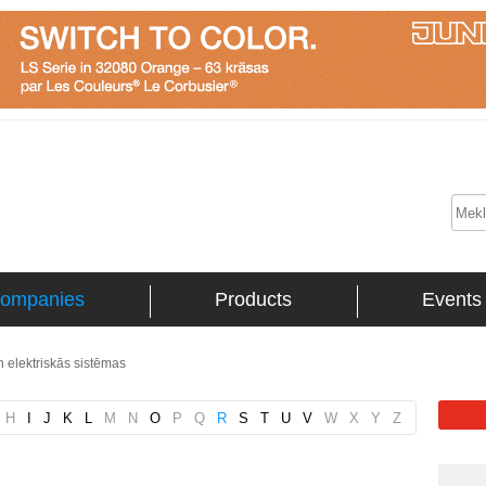
ompanies
Products
Events
 elektriskās sistēmas
H
I
J
K
L
M
N
O
P
Q
R
S
T
U
V
W
X
Y
Z