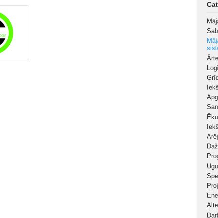
Cat
Māj
Sab
Māj
sis
Ārt
Log
Grī
Iek
Apg
San
Ēku
Iekš
Ārēj
Daž
Pro
Ugu
Spe
Pro
Ene
Alt
Dar