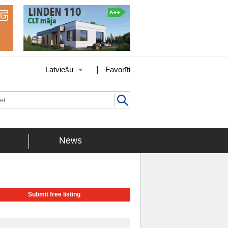
|
Latviešu
Favorīti
News
Submit free listing