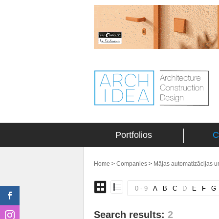
Portfolios
C
Home
>
Companies
>
Mājas automatizācijas un
0 - 9
A
B
C
D
E
F
G
Search results:
2