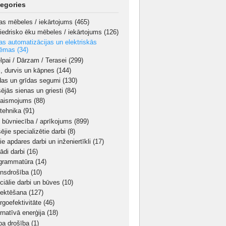
egories
as mēbeles / iekārtojums
(465)
iedrisko ēku mēbeles / iekārtojums
(126)
as automatizācijas un elektriskās
tēmas
(34)
elpai / Dārzam / Terasei
(299)
i, durvis un kāpnes
(144)
das un grīdas segumi
(130)
šējās sienas un griesti
(84)
aismojums
(88)
tehnika
(91)
 būvniecība / aprīkojums
(899)
ējie specializētie darbi
(8)
ie apdares darbi un inženiertīkli
(17)
ādi darbi
(16)
grammatūra
(14)
nsdrošība
(10)
ciālie darbi un būves
(10)
jektēšana
(127)
rgoefektivitāte
(46)
ernatīvā enerģija
(18)
ba drošība
(1)