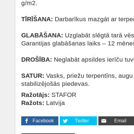
g/m2.
TĪRĪŠANA:
Darbarīkus mazgāt ar terpent
GLABĀŠANA:
Uzglabāt slēgtā tarā vēs
Garantijas glabāšanas laiks – 12 mēneš
DROŠĪBA:
Neglabāt apsildes ierīču tu
SATUR:
Vasks, priežu terpentīns, augu 
stabilizējošās piedevas.
Ražotājs:
STAFOR
Ražots:
Latvija
Facebook
Twitter
Email