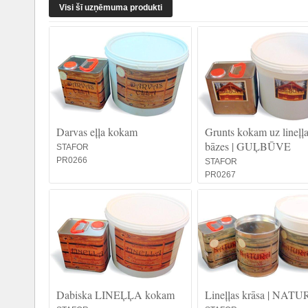
Visi šī uzņēmuma produkti
Darvas eļļa kokam
Grunts kokam uz lineļļ
bāzes | GUĻBŪVE
STAFOR
PR0266
STAFOR
PR0267
Dabiska LINEĻĻA kokam
Lineļļas krāsa | NAT