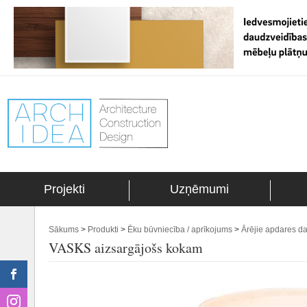
Projekti
Uzņēmumi
Sākums
>
Produkti
>
Ēku būvniecība / aprīkojums
>
Ārējie apdares da
VASKS aizsargājošs kokam