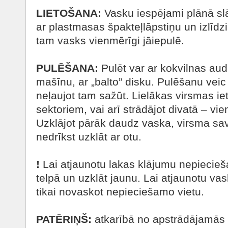
LIETOŠANA:
Vasku iespējami plānā slā
ar plastmasas špakteļlāpstiņu un izlīdz
tam vasks vienmērīgi jāiepulē.
PULĒŠANA:
Pulēt var ar kokvilnas audu
mašīnu, ar „balto” disku. Pulēšanu veic
neļaujot tam sažūt. Lielākas virsmas i
sektoriem, vai arī strādājot divatā – vie
Uzklājot pārāk daudz vaska, virsma savl
nedrīkst uzklāt ar otu.
!
Lai atjaunotu lakas klājumu nepiecieš
telpā un uzklāt jaunu. Lai atjaunotu v
tikai novaskot nepieciešamo vietu.
PATĒRIŅŠ:
atkarībā no apstrādājamās 