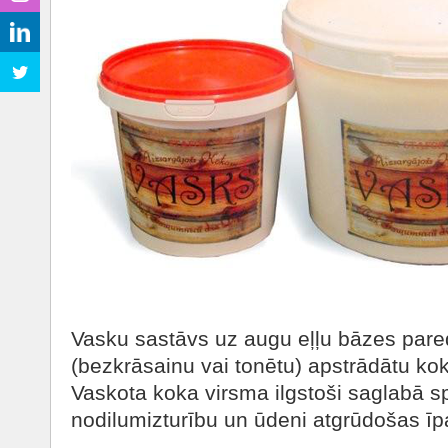
Vasku sastāvs uz augu eļļu bāzes paredz
(bezkrāsainu vai tonētu) apstrādātu ko
Vaskota koka virsma ilgstoši saglabā s
nodilumizturību un ūdeni atgrūdošas īp