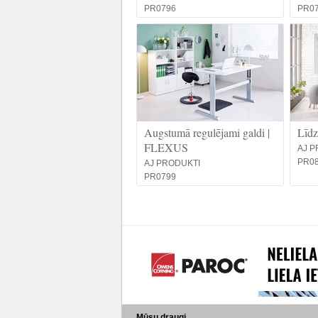
PR0796
PR0
Augstumā regulējami galdi |
Līdz
FLEXUS
AJ P
PR0
AJ PRODUKTI
PR0799
Mūsu draugi