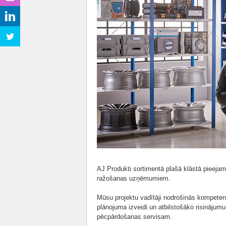
AJ Produkti sortimentā plašā klāstā pieejam
ražošanas uzņēmumiem.
Mūsu projektu vadītāji nodrošinās kompetent
plānojuma izveidi un atbilstošāko risinājum
pēcpārdošanas servisam.