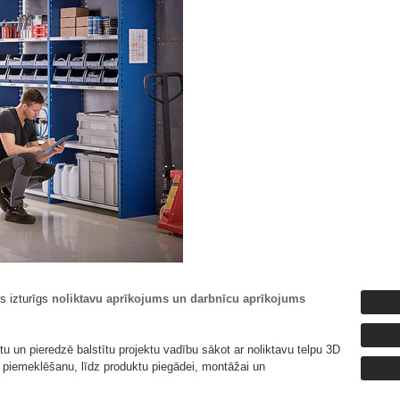
s izturīgs
noliktavu aprīkojums un darbnīcu aprīkojums
u un pieredzē balstītu projektu vadību sākot ar noliktavu telpu 3D
u piemeklēšanu, līdz produktu piegādei, montāžai un