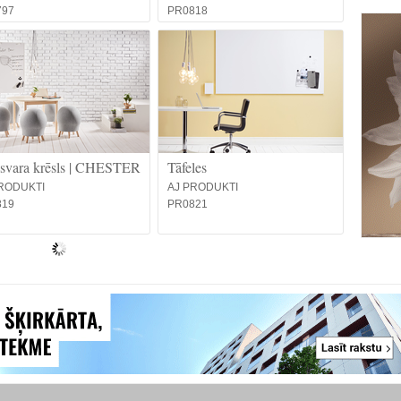
797
PR0818
svara krēsls | CHESTER
Tāfeles
RODUKTI
AJ PRODUKTI
819
PR0821