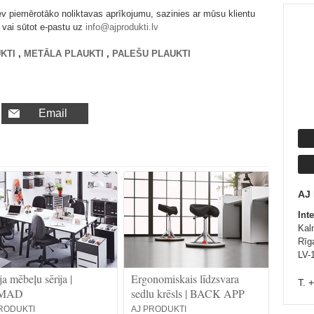
ev piemērotāko noliktavas aprīkojumu, sazinies ar mūsu klientu
 vai sūtot e-pastu uz
info@ajprodukti.lv
KTI
,
METĀLA PLAUKTI
,
PALEŠU PLAUKTI
Email
AJ
Int
Kal
Rīga
LV-
ja mēbeļu sērija |
Ergonomiskais līdzsvara
T. 
MAD
sedlu krēsls | BACK APP
RODUKTI
AJ PRODUKTI