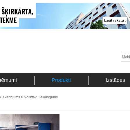
ņēmumi
Produkti
Izstādes
/ iekārtojums
>
Noliktavu iekārtojums