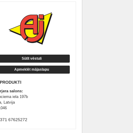
Sūtīt vēstuli
Apmeklēt mājaslapu
 PRODUKTI
erjera salons:
nciema iela 197b
, Latvija
1046
+371 67625272