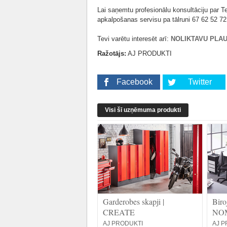
Lai saņemtu profesionālu konsultāciju par T
apkalpošanas servisu pa tālruni 67 62 52 72
Tevi varētu interesēt arī:
NOLIKTAVU PLAU
Ražotājs:
AJ PRODUKTI
Facebook
Twitter
Visi šī uzņēmuma produkti
Garderobes skapji |
Biro
CREATE
NO
AJ PRODUKTI
AJ P