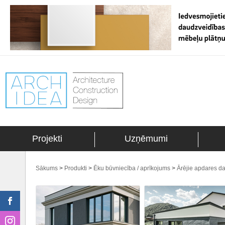
Projekti
Uzņēmumi
Sākums
>
Produkti
>
Ēku būvniecība / aprīkojums
>
Ārējie apdares da