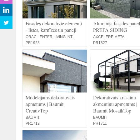
Fasādes dekoratīvie elementi
Alumīnija fasādes paneli
- līstes, karnīzes un paneļi
PREFA SIDING
ORAC - ENTER LIVING INT...
AXCELERE METAL
PR1928
PR1827
Modelējams dekoratīvais
Dekoratīvais krāsainu
apmetums | Baumit
akmentiņu apmetums |
CreativTop
Baumit MosaikTop
BAUMIT
BAUMIT
PR1712
PR1711