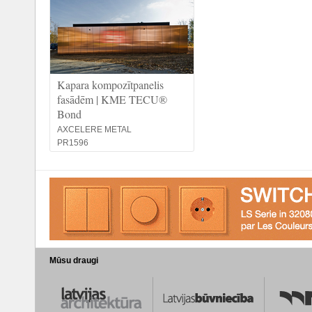
Kapara kompozītpanelis
fasādēm | KME TECU®
Bond
AXCELERE METAL
PR1596
Mūsu draugi