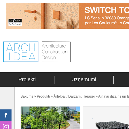
Projekti
Uzņēmumi
Sākums
>
Produkti
>
Ārtelpai / Dārzam / Terasei
>
Ainavu dizains un l