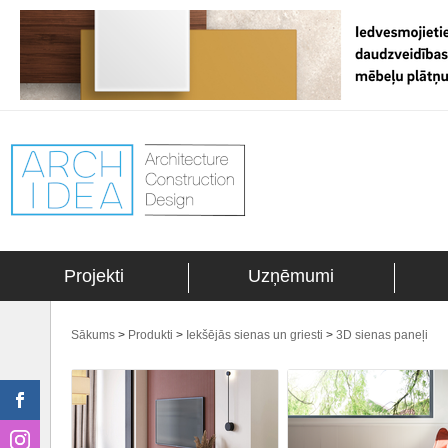
Projekti
Uzņēmumi
Sākums
>
Produkti
>
Iekšējās sienas un griesti
>
3D sienas paneļi