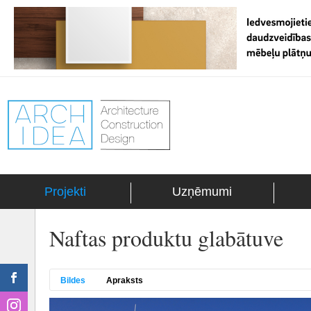
Projekti
Uzņēmumi
Naftas produktu glabātuve
Bildes
Apraksts