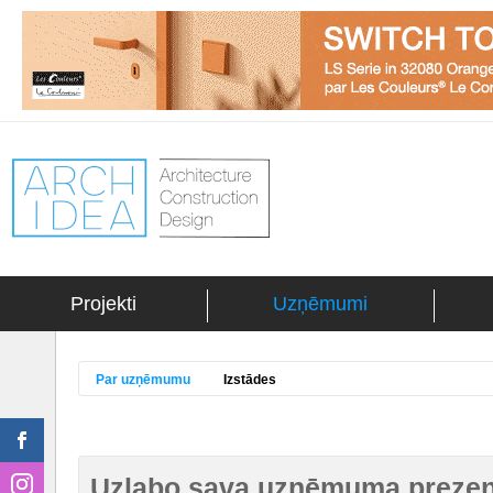
Projekti
Uzņēmumi
Par uzņēmumu
Izstādes
Uzlabo sava uzņēmuma prezent