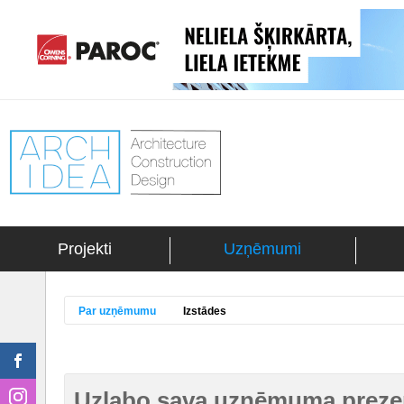
Projekti
Uzņēmumi
Par uzņēmumu
Izstādes
Uzlabo sava uzņēmuma prezen