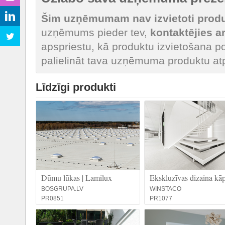
Šim uzņēmumam nav izvietoti produk
uzņēmums pieder tev,
kontaktējies 
apspriestu, kā produktu izvietošana po
palielināt tava uzņēmuma produktu at
Līdzīgi produkti
Dūmu lūkas | Lamilux
Ekskluzīvas dizaina kā
BOSGRUPA.LV
WINSTACO
PR0851
PR1077