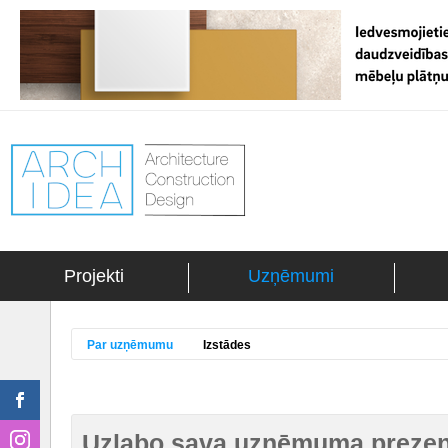
Projekti
Uzņēmumi
Par uzņēmumu
Izstādes
Uzlabo sava uzņēmuma prezent