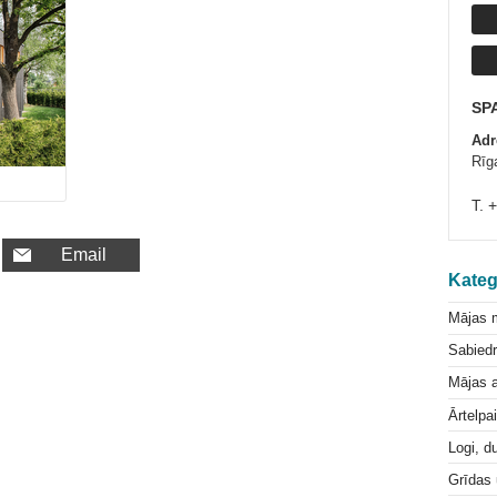
SP
Adr
Rīga
T. 
Email
Kateg
Mājas 
Sabiedr
Mājas a
Ārtelpa
Logi, d
Grīdas