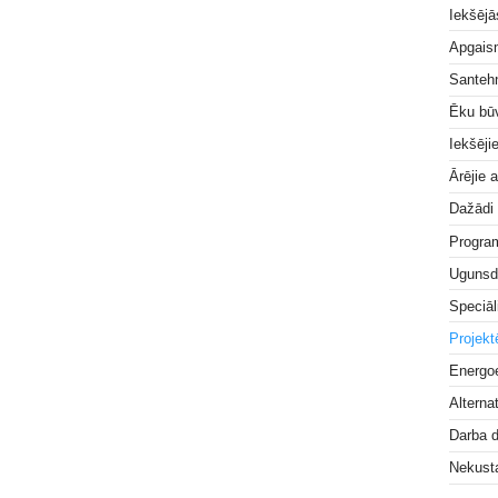
Iekšējā
Apgai
Santeh
Ēku bū
Iekšēji
Ārējie 
Dažādi
Progra
Ugunsd
Speciāl
Projek
Energoe
Alterna
Darba 
Nekust