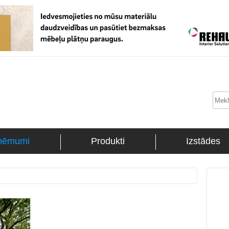
ņēmumi
Produkti
Izstādes