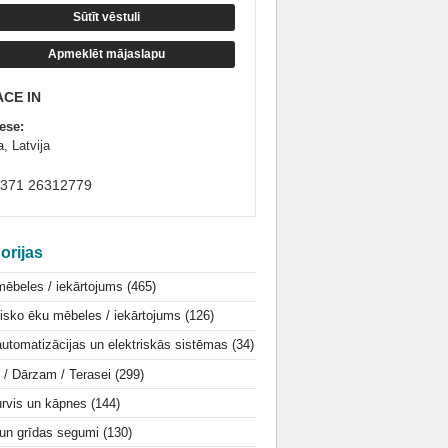
Sūtīt vēstuli
Apmeklēt mājaslapu
ACE IN
ese:
, Latvija
+371 26312779
orijas
mēbeles / iekārtojums
(465)
isko ēku mēbeles / iekārtojums
(126)
utomatizācijas un elektriskās sistēmas
(34)
i / Dārzam / Terasei
(299)
urvis un kāpnes
(144)
 un grīdas segumi
(130)