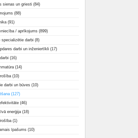
s sienas un griesti
(84)
smojums
(88)
nika
(91)
vniecība / aprīkojums
(899)
e specializētie darbi
(8)
apdares darbi un inženiertīkli
(17)
 darbi
(16)
mmatūra
(14)
rošība
(10)
ie darbi un būves
(10)
tēšana
(127)
fektivitāte
(46)
tīvā enerģija
(18)
drošība
(1)
amais īpašums
(10)