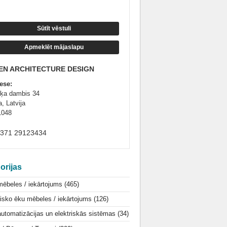
Sūtīt vēstuli
Apmeklēt mājaslapu
EN ARCHITECTURE DESIGN
ese:
ķa dambis 34
, Latvija
1048
+371 29123434
orijas
mēbeles / iekārtojums
(465)
isko ēku mēbeles / iekārtojums
(126)
utomatizācijas un elektriskās sistēmas
(34)