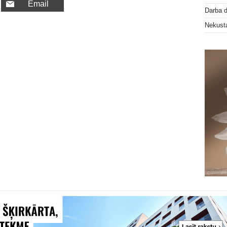
Email
Darba 
Nekust