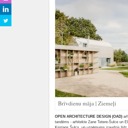
Brīvdienu māja | Ziemeļi
OPEN ARCHITECTURE DESIGN (OAD)
arh
tandēms - arhitekte Zane Tetere-Šulce un El
Kristaps Šulcs, un uzņēmums izaudzis līdz 