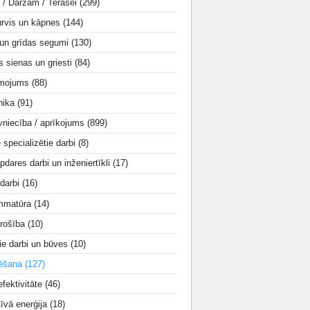
i / Dārzam / Terasei
(299)
urvis un kāpnes
(144)
 un grīdas segumi
(130)
s sienas un griesti
(84)
smojums
(88)
nika
(91)
vniecība / aprīkojums
(899)
e specializētie darbi
(8)
apdares darbi un inženiertīkli
(17)
 darbi
(16)
mmatūra
(14)
rošība
(10)
ie darbi un būves
(10)
tēšana
(127)
fektivitāte
(46)
tīvā enerģija
(18)