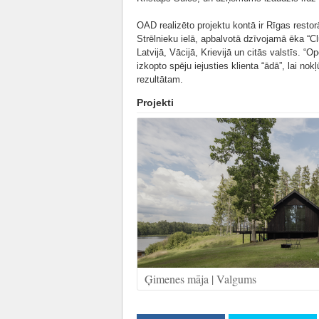
OAD realizēto projektu kontā ir Rīgas restor
Strēlnieku ielā, apbalvotā dzīvojamā ēka “C
Latvijā, Vācijā, Krievijā un citās valstīs.
izkopto spēju iejusties klienta “ādā”, lai no
rezultātam.
Projekti
Ģimenes māja | Valgums