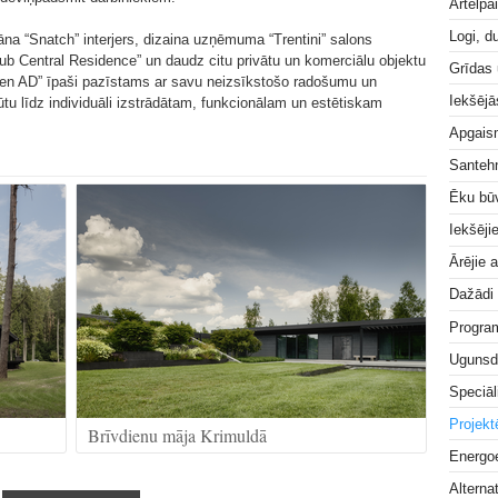
Ārtelpa
Logi, d
āna “Snatch” interjers, dizaina uzņēmuma “Trentini” salons
lub Central Residence” un daudz citu privātu un komerciālu objektu
Grīdas
 “Open AD” īpaši pazīstams ar savu neizsīkstošo radošumu un
Iekšējā
kļūtu līdz individuāli izstrādātam, funkcionālam un estētiskam
Apgai
Santeh
Ēku bū
Iekšēji
Ārējie 
Dažādi
Progra
Ugunsd
Speciāl
Projek
Brīvdienu māja Krimuldā
Energoe
Alterna