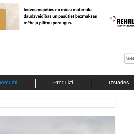
ņēmumi
Produkti
Izstādes