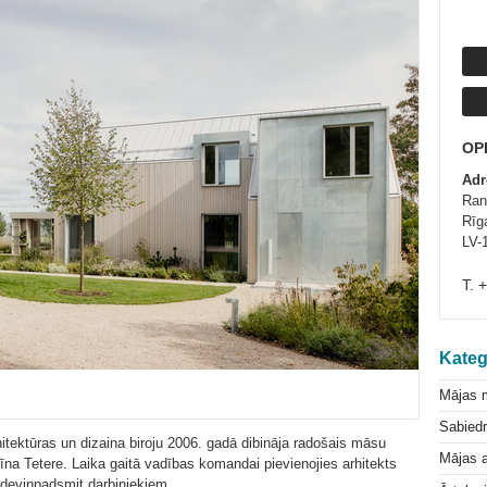
OP
Adr
Ran
Rīga
LV-
T. 
Kateg
Mājas 
Sabiedr
itektūras un dizaina biroju 2006. gadā dibināja radošais māsu
Mājas a
īna Tetere. Laika gaitā vadības komandai pievienojies arhitekts
deviņpadsmit darbiniekiem.