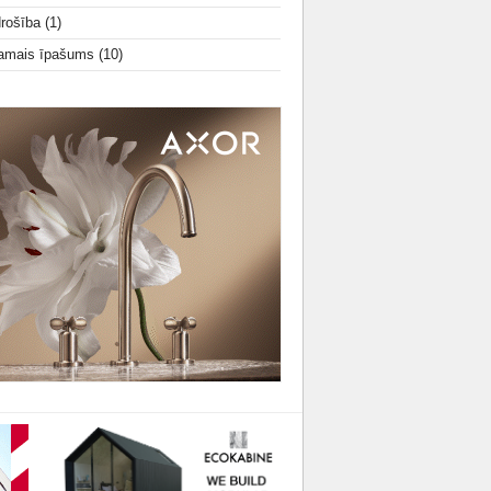
drošība
(1)
amais īpašums
(10)