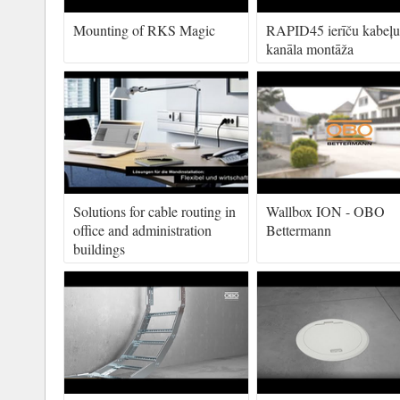
Mounting of RKS Magic
RAPID45 ierīču kabeļu
kanāla montāža
Solutions for cable routing in
Wallbox ION - OBO
office and administration
Bettermann
buildings