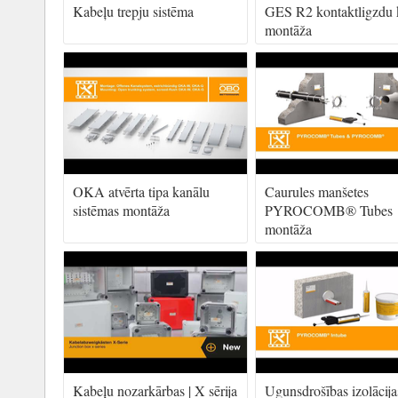
Kabeļu trepju sistēma
GES R2 kontaktligzdu 
montāža
OKA atvērta tipa kanālu
Caurules manšetes
sistēmas montāža
PYROCOMB® Tubes
montāža
Kabeļu nozarkārbas | X sērija
Ugunsdrošības izolācija