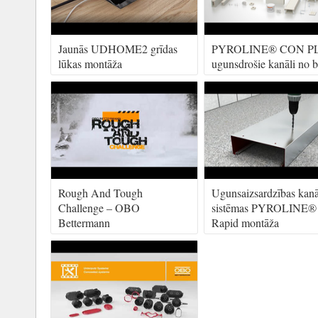
Jaunās UDHOME2 grīdas
PYROLINE® CON P
lūkas montāža
ugunsdrošie kanāli no 
Rough And Tough
Ugunsaizsardzības kan
Challenge – OBO
sistēmas PYROLINE®
Bettermann
Rapid montāža