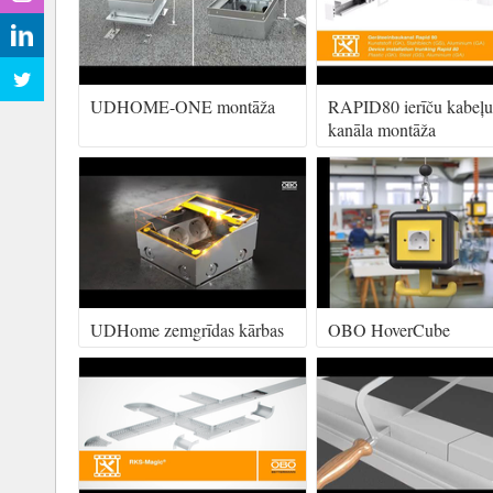
UDHOME-ONE montāža
RAPID80 ierīču kabeļu
kanāla montāža
UDHome zemgrīdas kārbas
OBO HoverCube