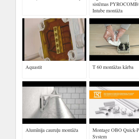
sistēmas PYROCOM
Intube montāža
Aquastit
T 60 montāžas kārba
Alumīnija cauruļu montāža
Montage OBO Quick-P
System