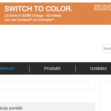
ņēmumi
Produkti
Izstādes
ciju portālā