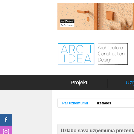
Projekti
Uz
Par uzņēmumu
Izstādes
Uzlabo sava uzņēmuma prezentā