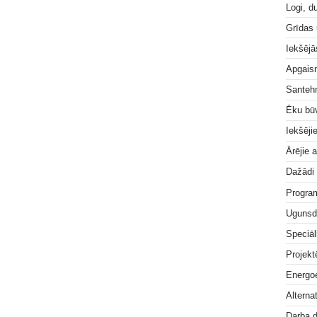
Logi, d
Grīdas
Iekšējā
Apgai
Santeh
Ēku bū
Iekšēji
Ārējie 
Dažādi
Progra
Ugunsd
Speciāl
Projek
Energoe
Alterna
Darba 