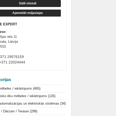
Sūtīt vēstuli
Apmeklēt mājaslapu
FE EXPERT
ese:
ijas iela 11
ala, Latvija
2015
+371 29576159
+371 22024444
orijas
mēbeles / iekārtojums
(465)
isko ēku mēbeles / iekārtojums
(126)
utomatizācijas un elektriskās sistēmas
(34)
i / Dārzam / Terasei
(299)