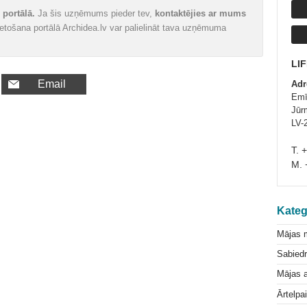
portālā.
Ja šis uzņēmums pieder tev,
kontaktējies ar mums
vietošana portālā Archidea.lv var palielināt tava uzņēmuma
LI
Email
Adr
Emīl
Jūrm
LV-
T. 
M. 
Kateg
Mājas 
Sabiedr
Mājas a
Ārtelpa