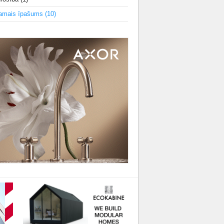
amais īpašums
(10)