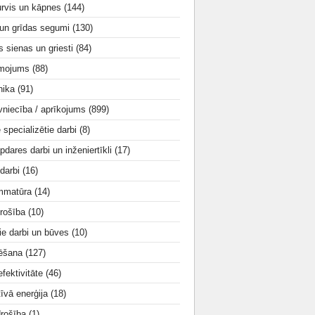
urvis un kāpnes
(144)
 un grīdas segumi
(130)
s sienas un griesti
(84)
smojums
(88)
nika
(91)
vniecība / aprīkojums
(899)
e specializētie darbi
(8)
apdares darbi un inženiertīkli
(17)
 darbi
(16)
mmatūra
(14)
rošība
(10)
ie darbi un būves
(10)
tēšana
(127)
fektivitāte
(46)
tīvā enerģija
(18)
drošība
(1)