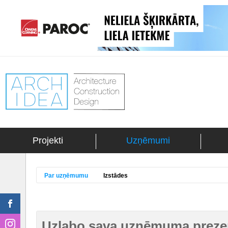
Projekti
Uzņēmumi
Par uzņēmumu
Izstādes
Uzlabo sava uzņēmuma prezen