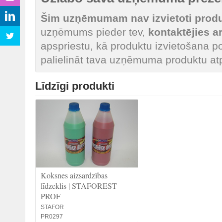
Šim uzņēmumam nav izvietoti produk
uzņēmums pieder tev,
kontaktējies 
apspriestu, kā produktu izvietošana po
palielināt tava uzņēmuma produktu at
Līdzīgi produkti
Koksnes aizsardzības
līdzeklis | STAFOREST
PROF
STAFOR
PR0297