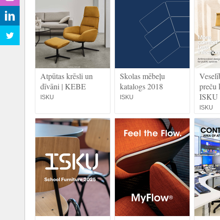
Atpūtas krēsli un
Skolas mēbeļu
Veselī
dīvāni | KEBE
katalogs 2018
preču 
ISKU
ISKU
ISKU
ISKU