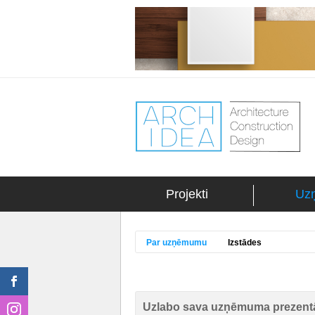
Projekti
Uz
Par uzņēmumu
Izstādes
Uzlabo sava uzņēmuma prezentā