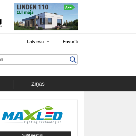
|
Latviešu
Favorīti
Ziņas
Sūtīt vēstuli