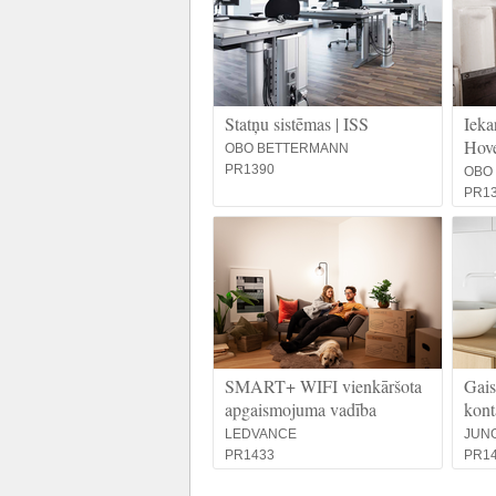
Statņu sistēmas | ISS
Ieka
Hov
OBO BETTERMANN
PR1390
OBO
PR1
SMART+ WIFI vienkāršota
Gais
apgaismojuma vadība
kont
LEDVANCE
JUN
PR1433
PR1