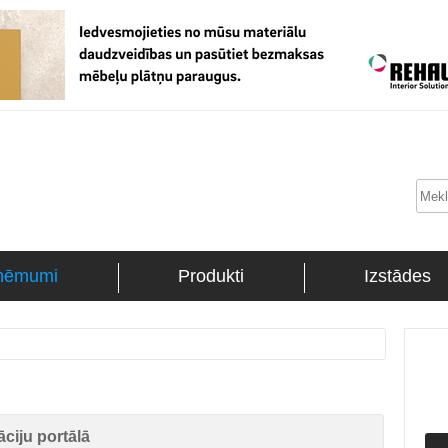
ņēmumi
Produkti
Izstādes
ciju portālā