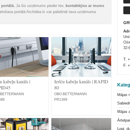
portālā.
Ja šis uzņēmums pieder tev,
kontaktējies ar mums
vietošana portālā Archidea.lv var palielināt tava uzņēmuma
GR
Adr
Unii
Ośw
32-
T. 
F. 
ču kabeļu kanāls |
Ierīču kabeļu kanāls | RAPID
Kateg
ID45
80
 BETTERMANN
OBO BETTERMANN
Mājas 
388
PR1389
Sabiedr
Mājas a
Ārtelpa
Logi, d