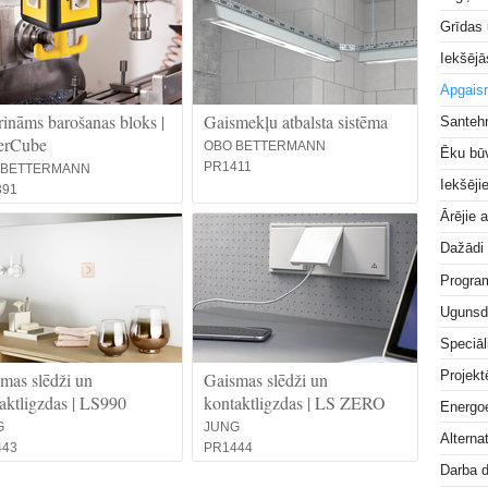
Grīdas
Iekšējā
Apgai
rināms barošanas bloks |
Gaismekļu atbalsta sistēma
Santeh
erCube
OBO BETTERMANN
Ēku bū
PR1411
 BETTERMANN
Iekšēji
391
Ārējie 
Dažādi
Progra
Ugunsd
Speciāl
Projek
mas slēdži un
Gaismas slēdži un
aktligzdas | LS990
kontaktligzdas | LS ZERO
Energoe
G
JUNG
Alterna
443
PR1444
Darba 