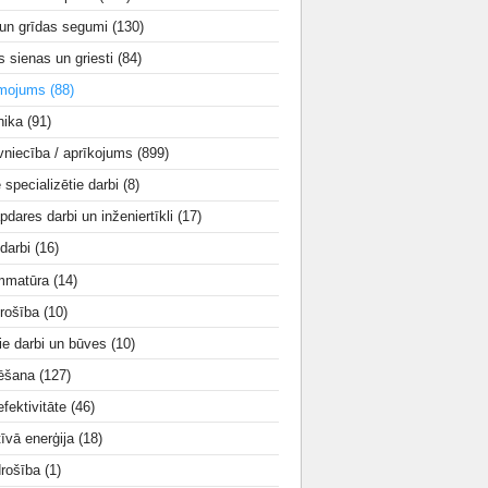
 un grīdas segumi
(130)
s sienas un griesti
(84)
smojums
(88)
nika
(91)
vniecība / aprīkojums
(899)
e specializētie darbi
(8)
apdares darbi un inženiertīkli
(17)
 darbi
(16)
mmatūra
(14)
rošība
(10)
ie darbi un būves
(10)
tēšana
(127)
fektivitāte
(46)
tīvā enerģija
(18)
drošība
(1)