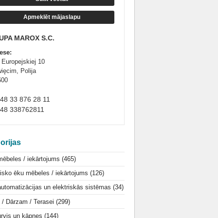
Apmeklēt mājaslapu
UPA MAROX S.C.
ese:
 Europejskiej 10
ięcim, Polija
600
+48 33 876 28 11
+48 338762811
orijas
mēbeles / iekārtojums
(465)
isko ēku mēbeles / iekārtojums
(126)
utomatizācijas un elektriskās sistēmas
(34)
i / Dārzam / Terasei
(299)
urvis un kāpnes
(144)