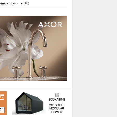
amais īpašums
(10)