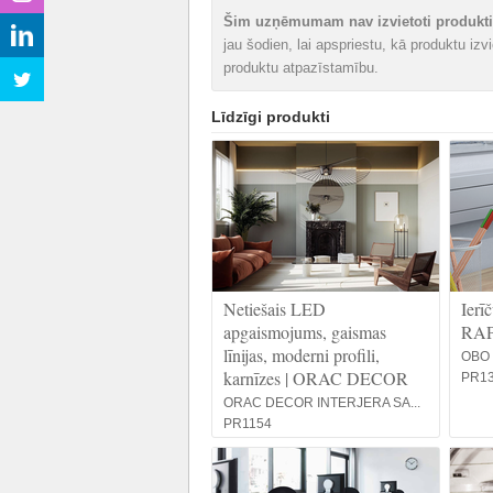
Šim uzņēmumam nav izvietoti produkti 
jau šodien, lai apspriestu, kā produktu iz
produktu atpazīstamību.
Līdzīgi produkti
Netiešais LED
Ierī
apgaismojums, gaismas
RAP
līnijas, moderni profili,
OBO
karnīzes | ORAC DECOR
PR1
ORAC DECOR INTERJERA SA...
PR1154