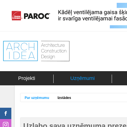
Projekti
Uzņēmumi
Par uzņēmumu
Izstādes
Uzlabo sava uzņēmuma prezen