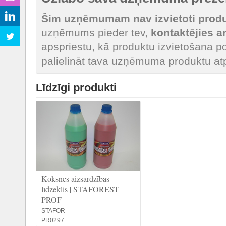
Šim uzņēmumam nav izvietoti produk
uzņēmums pieder tev,
kontaktējies 
apspriestu, kā produktu izvietošana po
palielināt tava uzņēmuma produktu at
Līdzīgi produkti
Koksnes aizsardzības
līdzeklis | STAFOREST
PROF
STAFOR
PR0297