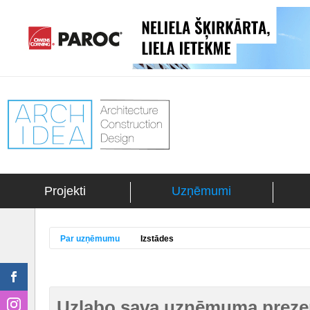
Projekti
Uzņēmumi
Par uzņēmumu
Izstādes
Uzlabo sava uzņēmuma prezen