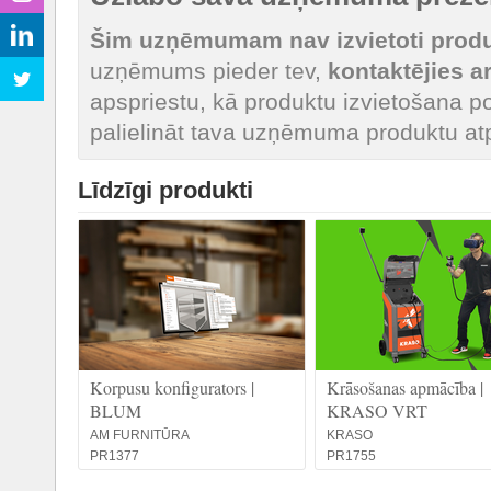
Šim uzņēmumam nav izvietoti produk
uzņēmums pieder tev,
kontaktējies 
apspriestu, kā produktu izvietošana po
palielināt tava uzņēmuma produktu at
Līdzīgi produkti
Korpusu konfigurators |
Krāsošanas apmācība |
BLUM
KRASO VRT
AM FURNITŪRA
KRASO
PR1377
PR1755