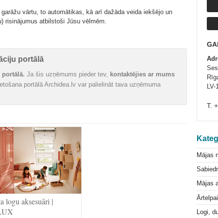
arāžu vārtu, to automātikas, kā arī dažāda veida iekšējo un
) risinājumus atbilstoši Jūsu vēlmēm.
GA
ciju portālā
Adr
Ses
portālā.
Ja šis uzņēmums pieder tev,
kontaktējies ar mums
Rīga
vietošana portālā Archidea.lv var palielināt tava uzņēmuma
LV-
T. 
Kateg
Mājas 
Sabiedr
Mājas a
Ārtelpa
a logu aksesuāri |
LUX
Logi, d