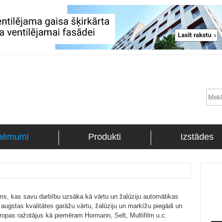
ņēmumi
Produkti
Izstādes
ms, kas savu darbību uzsāka kā vārtu un žalūziju automātikas
augstas kvalitātes garāžu vārtu, žalūziju un markīžu piegādi un
ropas ražotājus kā piemēram Hormann, Selt, Multifilm u.c.