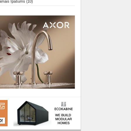
amais īpašums
(10)