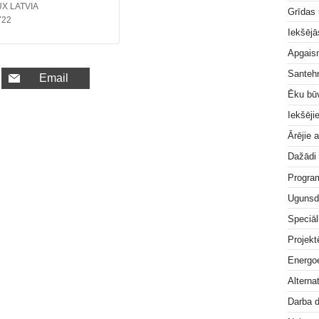
X LATVIA
Grīdas
722
Iekšējā
Apgai
Santeh
Email
Ēku bū
Iekšēji
Ārējie 
Dažādi
Progra
Ugunsd
Speciāl
Projek
Energoe
Alterna
Darba 