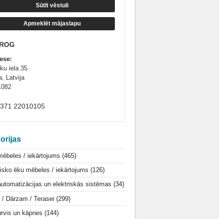
Sūtīt vēstuli
Apmeklēt mājaslapu
ROG
ese:
ku iela 35
, Latvija
1082
+371 22010105
orijas
mēbeles / iekārtojums
(465)
isko ēku mēbeles / iekārtojums
(126)
utomatizācijas un elektriskās sistēmas
(34)
i / Dārzam / Terasei
(299)
urvis un kāpnes
(144)