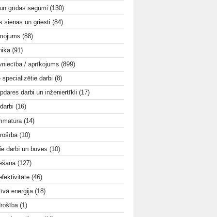
 un grīdas segumi
(130)
s sienas un griesti
(84)
smojums
(88)
nika
(91)
vniecība / aprīkojums
(899)
e specializētie darbi
(8)
apdares darbi un inženiertīkli
(17)
 darbi
(16)
mmatūra
(14)
rošība
(10)
ie darbi un būves
(10)
tēšana
(127)
fektivitāte
(46)
tīvā enerģija
(18)
drošība
(1)