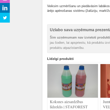
Veiksim uzmērīšanu un piedāvāsim labākos g
ārējo apēnošanas sistēmu (žalūziju, markīžu
Uzlabo sava uzņēmuma prezentā
Šim uzņēmumam nav izvietoti produkti 
jau šodien, lai apspriestu, kā produktu iz
produktu atpazīstamību.
Līdzīgi produkti
Koksnes aizsardzības
Jumt
līdzeklis | STAFOREST
VE