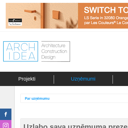
Projekti
Uzņēmumi
Par uzņēmumu
Uzlabo sava uzņēmuma prezen