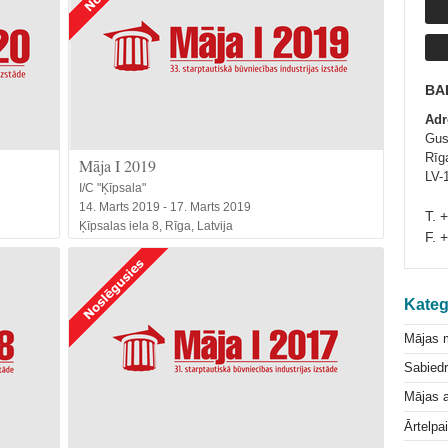
BA
Adr
Gus
Rīga
Māja I 2019
LV-
I/C "Ķīpsala"
14. Marts 2019 - 17. Marts 2019
T. 
Ķīpsalas iela 8, Rīga, Latvija
F. 
Kateg
Mājas 
Sabiedr
Mājas a
Ārtelpa