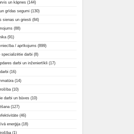
urvis un kāpnes
(144)
 un grīdas segumi
(130)
s sienas un griesti
(84)
smojums
(88)
nika
(91)
vniecība / aprīkojums
(899)
e specializētie darbi
(8)
apdares darbi un inženiertīkli
(17)
 darbi
(16)
mmatūra
(14)
rošība
(10)
ie darbi un būves
(10)
tēšana
(127)
fektivitāte
(46)
tīvā enerģija
(18)
drošība
(1)