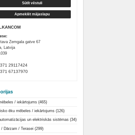
Sūtīt vēstuli
Apmeklēt mājaslapu
LKANCOM
ese:
tava Zemgala gatve 67
, Latvija
1039
+371 29117424
+371 67137970
orijas
mēbeles / iekārtojums
(465)
isko ēku mēbeles / iekārtojums
(126)
utomatizācijas un elektriskās sistēmas
(34)
i / Dārzam / Terasei
(299)