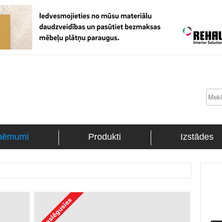
ņēmumi
Produkti
Izstādes