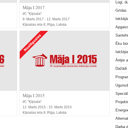
Logi, d
Māja I 2017
Grīdas
I/C "Ķīpsala"
Iekšējā
9. Marts 2017 - 12. Marts 2017
Ķīpsalas iela 8, Rīga, Latvija
Apgai
Santeh
Ēku bū
Iekšēji
Ārējie 
Dažādi
Progra
Ugunsd
Speciāl
Māja I 2015
Projek
I/C "Ķīpsala"
12. Marts 2015 - 15. Marts 2015
Energoe
Ķīpsalas iela 8, Rīga, Latvija
Alterna
Darba 