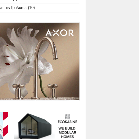
amais īpašums
(10)