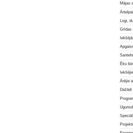
Mājas a
Ārtelpa
Logi, d
Grīdas
Iekšējā
Apgai
Santeh
Ēku bū
Iekšēji
Ārējie 
Dažādi
Progra
Ugunsd
Speciāl
Projek
Energoe