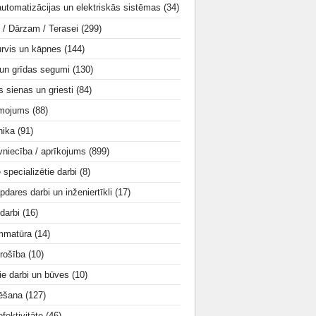
utomatizācijas un elektriskās sistēmas
(34)
i / Dārzam / Terasei
(299)
urvis un kāpnes
(144)
 un grīdas segumi
(130)
s sienas un griesti
(84)
smojums
(88)
nika
(91)
vniecība / aprīkojums
(899)
e specializētie darbi
(8)
apdares darbi un inženiertīkli
(17)
 darbi
(16)
mmatūra
(14)
rošība
(10)
ie darbi un būves
(10)
tēšana
(127)
fektivitāte
(46)