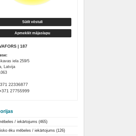
Sūtīt vēstuli
Apmeklēt mājaslapu
VAFORS | 187
ese:
kavas iela 259/5
, Latvija
1063
+371 22336877
+371 27755999
orijas
mēbeles / iekārtojums
(465)
isko ēku mēbeles / iekārtojums
(126)