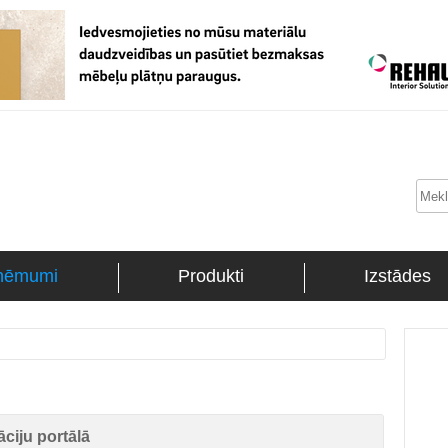
ņēmumi
Produkti
Izstādes
ciju portālā