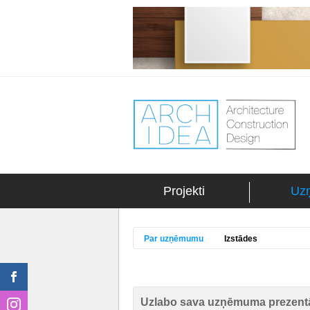
Projekti
Uz
Par uzņēmumu
Izstādes
Uzlabo sava uzņēmuma prezentā