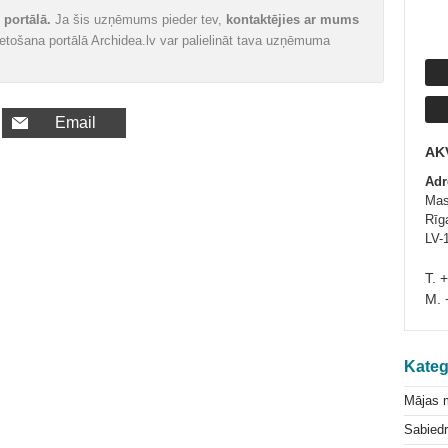
portālā.
Ja šis uzņēmums pieder tev,
kontaktējies ar mums
vietošana portālā Archidea.lv var palielināt tava uzņēmuma
Email
AK
Adr
Mas
Rīga
LV-
T. 
M. 
Kateg
Mājas 
Sabiedr