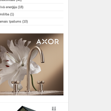
tīvā enerģija
(18)
drošība
(1)
amais īpašums
(10)