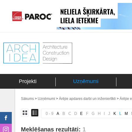
Projekti
Uzņēmumi
Sākums
>
Uzņēmumi
>
Ārējie apdares darbi un inženiertīkli
>
Ārējie e
0 - 9
A
B
C
D
E
F
G
H
I
J
K
L
M
Meklēšanas rezultāti:
1