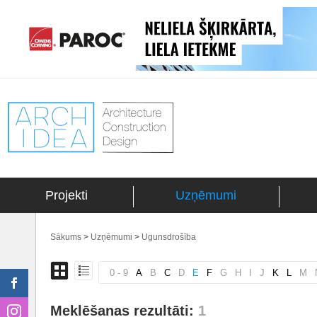
Projekti
Uzņēmumi
Sākums
>
Uzņēmumi
>
Ugunsdrošība
0 - 9
A
B
C
D
E
F
G
H
I
J
K
L
M
Meklēšanas rezultāti:
1