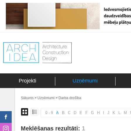
Projekti
Uzņēmumi
Sākums
>
Uzņēmumi
>
Darba drošība
0 - 9
A
B
C
D
E
F
G
H
I
J
K
L
M
Meklēšanas rezultāti:
1