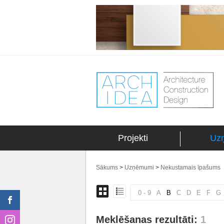
Projekti
Uz
Sākums
>
Uzņēmumi
>
Nekustamais īpašums
0 - 9
A
B
C
D
E
F
G
Meklēšanas rezultāti:
1