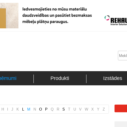
ņēmumi
Produkti
Izstādes
H
I
J
K
L
M
N
O
P
Q
R
S
T
U
V
W
X
Y
Z