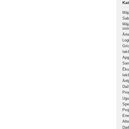
Kat
Māj
Sab
Māj
sis
Ārt
Log
Grī
Iek
Apg
San
Ēku
Iekš
Ārēj
Daž
Pro
Ugu
Spe
Pro
Ene
Alt
Dar