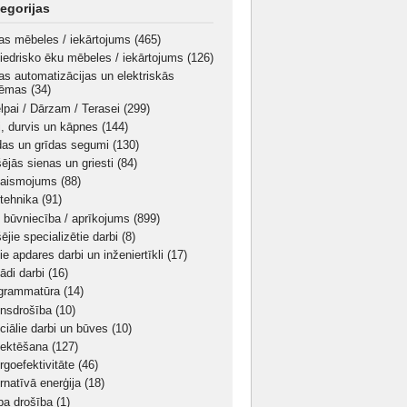
egorijas
as mēbeles / iekārtojums
(465)
iedrisko ēku mēbeles / iekārtojums
(126)
as automatizācijas un elektriskās
tēmas
(34)
elpai / Dārzam / Terasei
(299)
i, durvis un kāpnes
(144)
das un grīdas segumi
(130)
šējās sienas un griesti
(84)
aismojums
(88)
tehnika
(91)
 būvniecība / aprīkojums
(899)
ējie specializētie darbi
(8)
ie apdares darbi un inženiertīkli
(17)
ādi darbi
(16)
grammatūra
(14)
nsdrošība
(10)
ciālie darbi un būves
(10)
jektēšana
(127)
rgoefektivitāte
(46)
ernatīvā enerģija
(18)
ba drošība
(1)