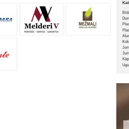
Kat
Bīd
Durv
Pla
Pla
Alu
Kok
Jum
Jum
Kā
Ugu