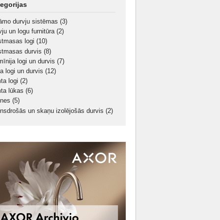
egorijas
āmo durvju sistēmas
(3)
ju un logu furnitūra
(2)
stmasas logi
(10)
stmasas durvis
(8)
mīnija logi un durvis
(7)
a logi un durvis
(12)
ta logi
(2)
ta lūkas
(6)
pnes
(5)
nsdrošās un skaņu izolējošās durvis
(2)