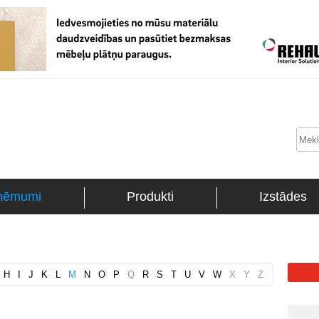
ņēmumi
Produkti
Izstādes
H
I
J
K
L
M
N
O
P
Q
R
S
T
U
V
W
X
Y
Z