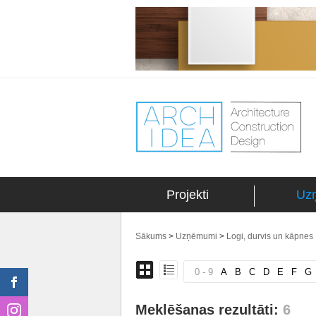
Projekti
Uz
Sākums
>
Uzņēmumi
>
Logi, durvis un kāpnes
0 - 9
A
B
C
D
E
F
G
Meklēšanas rezultāti:
6