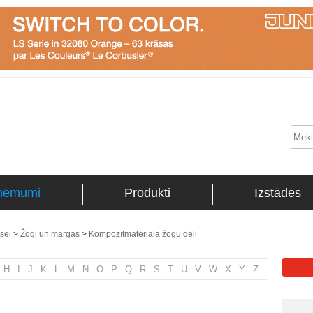
ņēmumi
Produkti
Izstādes
asei
>
Žogi un margas
>
Kompozītmateriāla žogu dēļi
H
I
J
K
L
M
N
O
P
Q
R
S
T
U
V
W
X
Y
Z