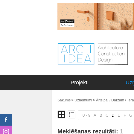
Projekti
Uz
Sākums
>
Uzņēmumi
>
Ārtelpai / Dārzam / Ter
0 - 9
A
B
C
D
E
F
G
Meklēšanas rezultāti:
1