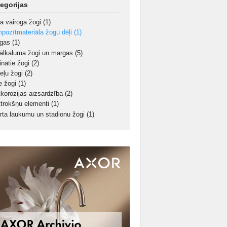
egorijas
a vairoga žogi
(1)
pozītmateriāla žogu dēļi
(1)
rgas
(1)
ālkaluma žogi un margas
(5)
inātie žogi
(2)
eļu žogi
(2)
ie žogi
(1)
tkorozijas aizsardzība
(2)
ttrokšņu elementi
(1)
rta laukumu un stadionu žogi
(1)