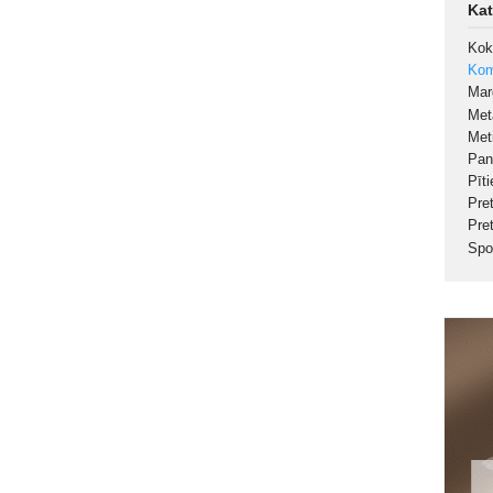
Kat
Kok
Kom
Ma
Met
Met
Pan
Pīt
Pre
Pre
Spo