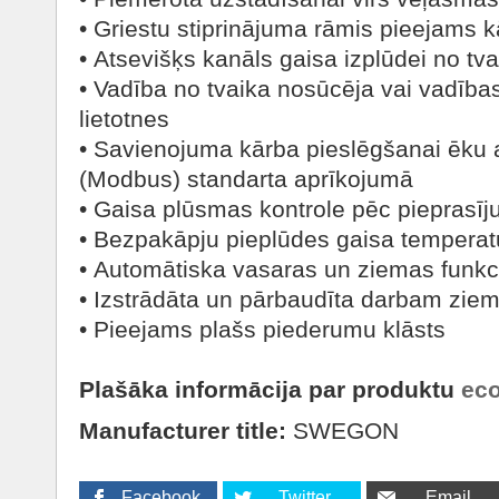
• Griestu stiprinājuma rāmis pieejams 
• Atsevišķs kanāls gaisa izplūdei no tv
• Vadība no tvaika nosūcēja vai vadība
lietotnes
• Savienojuma kārba pieslēgšanai ēku 
(Modbus) standarta aprīkojumā
• Gaisa plūsmas kontrole pēc piepras
• Bezpakāpju pieplūdes gaisa temperat
• Automātiska vasaras un ziemas funkc
• Izstrādāta un pārbaudīta darbam ziem
• Pieejams plašs piederumu klāsts
Plašāka informācija par produktu
eco
Manufacturer title:
SWEGON
Facebook
Twitter
Email