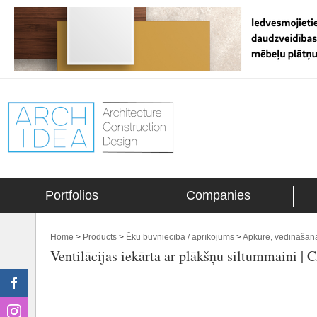
Portfolios
Companies
Home
>
Products
>
Ēku būvniecība / aprīkojums
>
Apkure, vēdināšan
Ventilācijas iekārta ar plākšņu siltummaini 