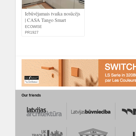
Iebūvējamais tvaika nosūcējs
| CASA Tango Smart
ECOWISE
PR1927
Our friends