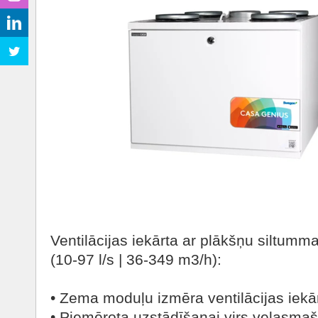
Ventilācijas iekārta ar plākšņu siltumm
(10-97 l/s | 36-349 m3/h):
• Zema moduļu izmēra ventilācijas iekā
• Piemērota uzstādīšanai virs veļasmaš