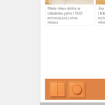
Pilnās vītnes skrūve ar
Āra 
cilindrisku galvu | VGZ
| K
ROTHO BLAAS LATVIA
ROTH
PR0914
PR0