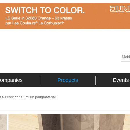
ompanies
Products
Events
s
>
Būvstiprinājumi un palīgmateriāli