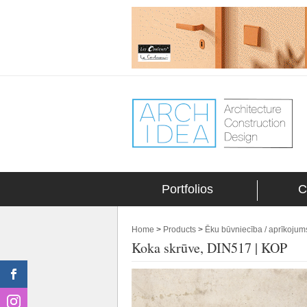
Portfolios
C
Home
>
Products
>
Ēku būvniecība / aprīkojum
Koka skrūve, DIN517 | KOP