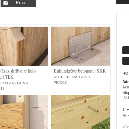
Email
āžas skrūve ar lielo
Enkurskrūve betonam | SKR
RO
u | TBS
ROTHO BLAAS LATVIA
Adr
PR0913
O BLAAS LATVIA
Aco
911
Sto
LV-
T. 
M. 
Show