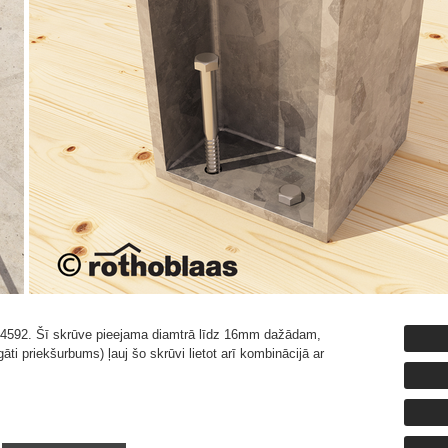
4592. Šī skrūve pieejama diamtrā līdz 16mm dažādam,
ti priekšurbums) ļauj šo skrūvi lietot arī kombinācijā ar