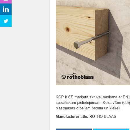
KOP ir CE marķēta skrūve, saskaņā ar EN1
specifiskam pielietojumam. Koka vītne (obligā
plastmasas dībeļiem betonā un ķieķelī.
Manufacturer title:
ROTHO BLAAS