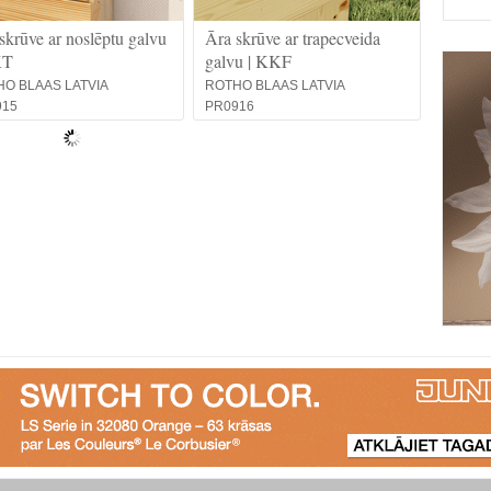
skrūve ar noslēptu galvu
Āra skrūve ar trapecveida
KT
galvu | KKF
O BLAAS LATVIA
ROTHO BLAAS LATVIA
915
PR0916