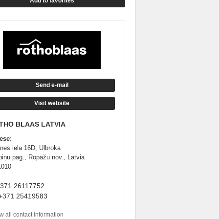
Add to favorites
Send e-mail
Visit website
THO BLAAS LATVIA
ese:
nes iela 16D, Ulbroka
piņu pag., Ropažu nov., Latvia
1010
+371 26117752
+371 25419583
 all contact information