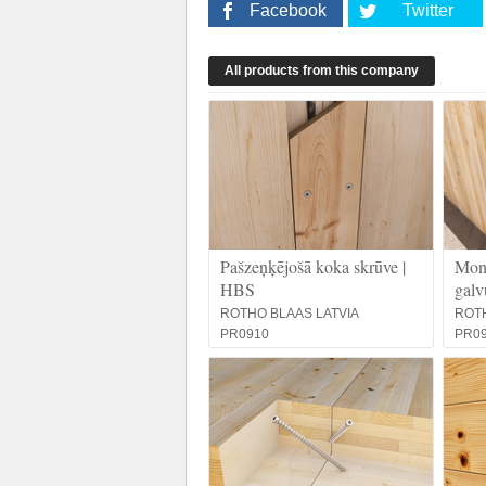
Facebook
Twitter
All products from this company
Pašzeņķējošā koka skrūve |
Mont
HBS
galv
ROTHO BLAAS LATVIA
ROTH
PR0910
PR0