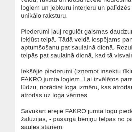
logiem un jebkuru interjeru un palīdzēs 
unikālo raksturu.
Piederumi ļauj regulēt gaismas daudzum
iekļūst telpā. Tādā veidā iespējams pan
aptumšošanu pat saulainā dienā. Rezult
telpās pat saulainā dienā, kad tā visva
Iekšējie piederumi (izņemot insektu tīklu
FAKRO jumta logiem. Lai izvēlētos par
lūdzu, norādiet loga izmēru, kas atrod
atrodas uz loga vērtnes.
Savukārt ērejie FAKRO jumta logu pied
žalūzijas, - pasargā bēniņu telpas no 
saules stariem.