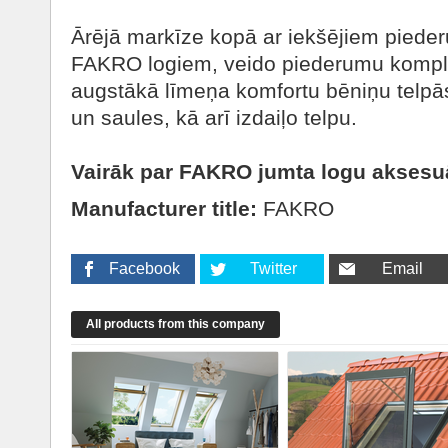
Ārējā markīze kopā ar iekšējiem pieder
FAKRO logiem, veido piederumu komple
augstākā līmeņa komfortu bēniņu telpā
un saules, kā arī izdaiļo telpu.
Vairāk par FAKRO jumta logu akses
Manufacturer title:
FAKRO
Facebook
Twitter
Email
All products from this company