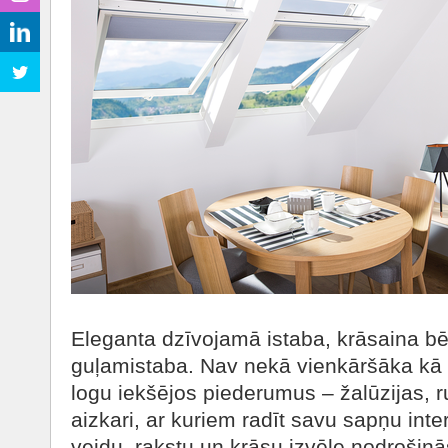
Eleganta dzīvojamā istaba, krāsaina bē
guļamistaba. Nav nekā vienkāršāka kā
logu iekšējos piederumus – žalūzijas, ruļ
aizkari, ar kuriem radīt savu sapņu int
veidu, rakstu un krāsu izvēle nodrošinā