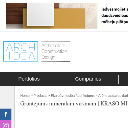
Portfolios
Companies
Home
>
Products
>
Ēku būvniecība / aprīkojums
>
Ārējie apdares dar
Gruntējums minerālām virsmām | KRASO