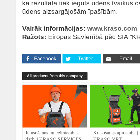
kā rezultātā tiek iegūts ūdens tvaikus 
ūdens aizsargājošām īpašībām.
Vairāk informācijas:
www.kraso.com
Ražots:
Eiropas Savienībā pēc SIA "K
Facebook
Twitter
Email
All products from this company
Krāsošanas un celtniecības
Krāsošanas apmācība |
darbi | KRASO SERVICES
KRASO VRT