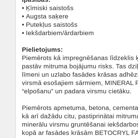
• Ķīmiski saistošs
• Augsta saķere
• Putekļus saistošs
• Iekšdarbiem/ārdarbiem
Pielietojums:
Piemērots kā impregnēšanas līdzeklis 
pastāv mitruma bojājumu risks. Tas dziļ
līmeni un uzlabo fasādes krāsas adhēzij
virsmā esošajiem sārmiem, MINERAL 
“elpošanu” un padara virsmu cietāku.
Piemērots apmetuma, betona, cementa 
kā arī dažādu citu, pastiprinātai mitrum
minerālu virsmu gruntēšanai iekšdarbos
kopā ar fasādes krāsām BETOCRYL 