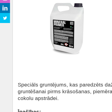
Speciāls gruntējums, kas paredzēts da
gruntēšanai pirms krāsošanas, piemē
cokolu apstrādei.
Īpašības: