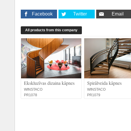
Facebook
Twitter
Email
All products from this company
Ekskluzīvas dizaina kāpnes
Spirālveida kāpnes
WINSTACO
WINSTACO
PR1078
PR1079