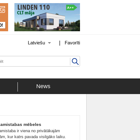
|
Latviešu
Favorīti
News
ļamistabas mēbeles
amistaba ir viena no privātākajām
ām, kur katrs pavada visilgāko laiku.