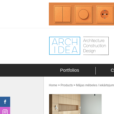
Portfolios
C
Home
>
Products
>
Mājas mēbeles / iekārtoju