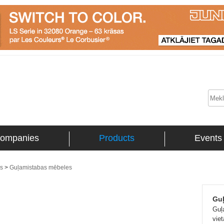
ompanies
Products
Events
ms
>
Guļamistabas mēbeles
Gu
Guļ
viet