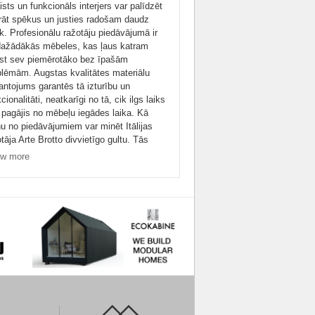
sts un funkcionāls interjers var palīdzēt
rāt spēkus un justies radošam daudz
k. Profesionālu ražotāju piedāvājumā ir
dažādākās mēbeles, kas ļaus katram
ast sev piemērotāko bez īpašām
blēmām. Augstas kvalitātes materiālu
antojums garantēs tā izturību un
cionalitāti, neatkarīgi no tā, cik ilgs laiks
 pagājis no mēbeļu iegādes laika. Kā
nu no piedāvājumiem var minēt Itālijas
tāja Arte Brotto divvietīgo gultu. Tās
litatīvā koka konstrukcija nodrošina
w more
ēju ievietot matraci tajā daudz
nkāršāk tā kā tai nav nepatīkamu sāna
. Šādā gultā katrs jutīsies daudz ērtāk,
ā vienkārši izlaižamā dīvānā. Nedaudz
ādāka veida ir kompānijas Wittmann
otā gulta. Tā rada mūsdienīgu sajūtu un
 smagnēja. Šāds risinājums lieliski
erēsies salīdzinoši mazās guļamistabās.
dāvājumā var atrast arī Limo, Vogue,
ona, Daniela un dažādas citas gultas.
ldinājums guļamistabai ir arī Latvijā
otās kumodes. Gundega liksies sevišķi