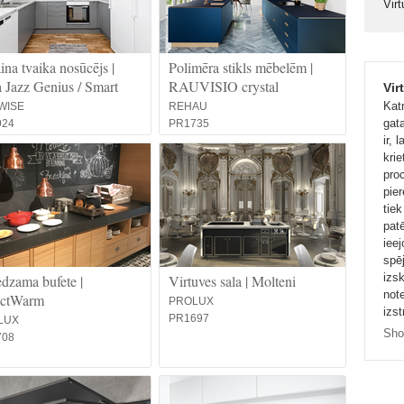
Vir
ina tvaika nosūcējs |
Polimēra stikls mēbelēm |
 Jazz Genius / Smart
RAUVISIO crystal
Vir
Kat
WISE
REHAU
gata
924
PR1735
ir, 
kri
proc
pier
tiek
patē
ieej
spēj
izs
dzama bufete |
Virtuves sala | Molteni
note
uctWarm
PROLUX
izst
PR1697
LUX
Galv
Sho
708
un k
ska
tāpē
tām