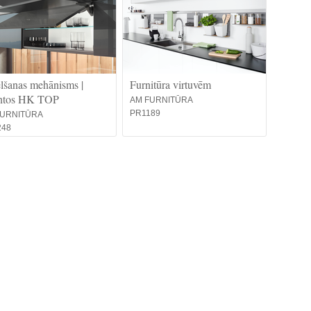
sast
var 
mai
iek
minē
vei
lšanas mehānisms |
Furnitūra virtuvēm
izst
ntos HK TOP
mod
AM FURNITŪRA
palī
PR1189
FURNITŪRA
apst
248
ies
garš
tik
480.
kars
ris
ier
izv
uzsi
node
jau
Ales
diza