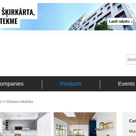
ompanies
Products
Events
ms
>
Virtuves iekārtas
Cat
Mod