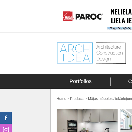
Portfolios
C
Home
>
Products
>
Mājas mēbeles / iekārtoju