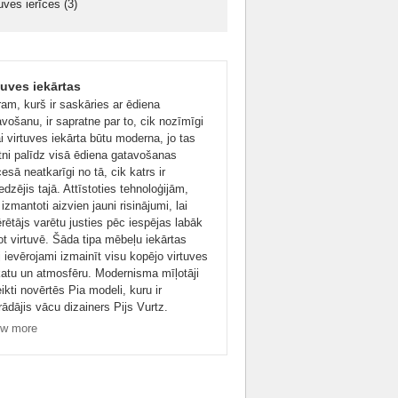
tuves ierīces
(3)
tuves iekārtas
ram, kurš ir saskāries ar ēdiena
vošanu, ir sapratne par to, cik nozīmīgi
lai virtuves iekārta būtu moderna, jo tas
etni palīdz visā ēdiena gatavošanas
esā neatkarīgi no tā, cik katrs ir
edzējis tajā. Attīstoties tehnoloģijām,
 izmantoti aizvien jauni risinājumi, lai
rētājs varētu justies pēc iespējas labāk
ot virtuvē. Šāda tipa mēbeļu iekārtas
 ievērojami izmainīt visu kopējo virtuves
katu un atmosfēru. Modernisma mīļotāji
ikti novērtēs Pia modeli, kuru ir
rādājis vācu dizainers Pijs Vurtz.
enais dizaina pamatā ir taisnas līnijas
w more
atrs noteikti ievēros arī to, ka
pīšiem un durtiņām nav rokturu. Tas ir
c, ka tās atveras automātiski, tiklīdz
 pieskaras. Lieliskākā komplekta