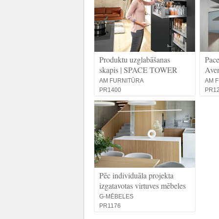
Produktu uzglabāšanas
Pace
skapis | SPACE TOWER
Ave
AM FURNITŪRA
AM 
PR1400
PR1
Pēc individuāla projekta
izgatavotas virtuves mēbeles
G-MĒBELES
PR1176