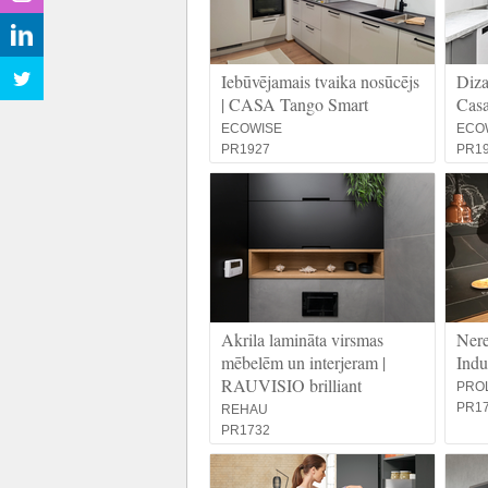
Iebūvējamais tvaika nosūcējs
Diza
| CASA Tango Smart
Casa
ECOWISE
ECO
PR1927
PR1
Akrila lamināta virsmas
Nere
mēbelēm un interjeram |
Ind
RAUVISIO brilliant
PRO
PR1
REHAU
PR1732