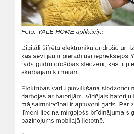
Foto: YALE HOME aplikācija
Digitāli šifrēta elektronika ar drošu un
kas sevi jau ir pierādījusi iepriekšēj
rada gudru drošības slēdzeni, kas ir p
skarbajam klimatam.
Elektrības vadu pievilkšana slēdzenei n
darbojas ar baterijām. Vidējais bateriju
mājsaimniecībai ir aptuveni gads. Par 
līmeni liecina mirgojošs brīdinājuma si
paziņojums mobilajā lietotnē.