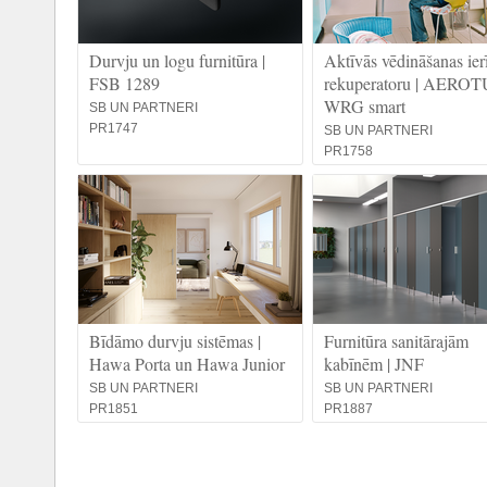
Durvju un logu furnitūra |
Aktīvās vēdināšanas ier
FSB 1289
rekuperatoru | AERO
WRG smart
SB UN PARTNERI
PR1747
SB UN PARTNERI
PR1758
Bīdāmo durvju sistēmas |
Furnitūra sanitārajām
Hawa Porta un Hawa Junior
kabīnēm | JNF
SB UN PARTNERI
SB UN PARTNERI
PR1851
PR1887