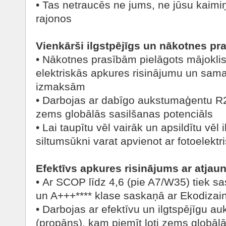
• Tas netraucēs ne jums, ne jūsu kaimi
rajonos
Vienkārši ilgstpējīgs un nākotnes pr
• Nākotnes prasībām pielāgots mājoklis
elektriskās apkures risinājumu un sam
izmaksām
• Darbojas ar dabīgo aukstumaģentu R29
zems globālās sasilšanas potenciāls
• Lai taupītu vēl vairāk un apsildītu vēl
siltumsūkni varat apvienot ar fotoelektr
Efektīvs apkures risinājums ar atjaun
• Ar SCOP līdz 4,6 (pie A7/W35) tiek sa
un A+++**** klase saskaņā ar Ekodizain
• Darbojas ar efektīvu un ilgtspējīgu 
(propāns), kam piemīt ļoti zems globāl