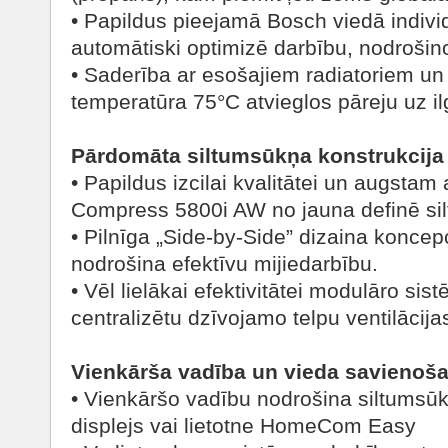
• Papildus pieejamā Bosch viedā indivi
automātiski optimizē darbību, nodrošinot 
• Saderība ar esošajiem radiatoriem un
temperatūra 75°C atvieglos pāreju uz il
Pārdomāta siltumsūkņa konstrukcija
• Papildus izcilai kvalitātei un augsta
Compress 5800i AW no jauna definē si
• Pilnīga „Side-by-Side” dizaina koncepc
nodrošina efektīvu mijiedarbību.
• Vēl lielākai efektivitātei modulāro sis
centralizētu dzīvojamo telpu ventilācijas
Vienkārša vadība un vieda savienoša
• Vienkāršo vadību nodrošina siltumsūk
displejs vai lietotne HomeCom Easy