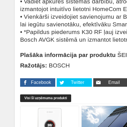
• Vadiet apkures sistēmas darbību, atro
izmantojot intuitīvo lietotni HomeCom E
• Vienkārši izveidojiet savienojumu ar 
lai iegūtu savienotāku, efektīvāku Sma
• *Papildus piederums K30 RF ļauj izv
Bosch AVGK sistēmā un izmantot liet
Plašāka informācija par produktu
ŠEI
Ražotājs:
BOSCH
Facebook
Twitter
Email
Visi šī uzņēmuma produkti