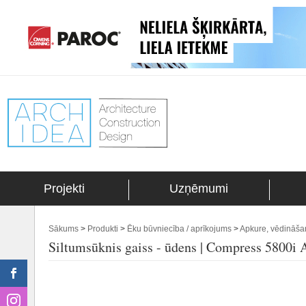
Projekti
Uzņēmumi
Sākums
>
Produkti
>
Ēku būvniecība / aprīkojums
>
Apkure, vēdināša
Siltumsūknis gaiss - ūdens | Compress 5800i