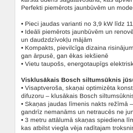
Perfekti piemērots jaunbūvēm un moder
• Pieci jaudas varianti no 3,9 kW līdz 1
• Ideāli piemērots jaunbūvēm un reno
un daudzdzīvokļu mājām
• Kompakts, pievilcīga dizaina risināj
gan ārpusē, gan ēkas iekšienē
• Vietu taupošs, energotaupīgs elektris
Visklusākais Bosch siltumsūknis jūs
• Visaptveroša, skaņai optimizēta konst
difuzoru – klusākais Bosch siltumsūkni
• Skaņas jaudas līmenis nakts režīmā – t
gandrīz nemanāms un netraucēs ne jum
• 3 metru attālumā skaņas spiediena līme
kas atbilst viegla vēja radītajam troksn