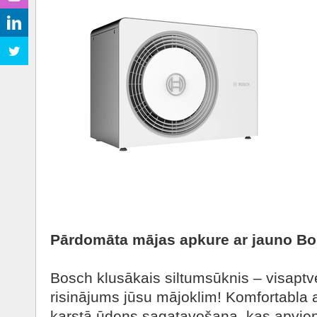
Pārdomāta mājas apkure ar jauno Bo
Bosch klusākais siltumsūknis – visaptv
risinājums jūsu mājoklim! Komfortabla
karstā ūdens sagatavošana, kas apvieno