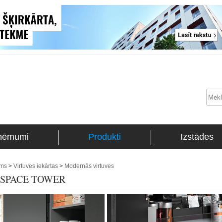
ņēmumi
Produkti
Izstādes
ums
>
Virtuves iekārtas
>
Modernās virtuves
s | SPACE TOWER