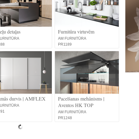
ļu detaļas
Furnitūra virtuvēm
FURNITŪRA
AM FURNITŪRA
188
PR1189
āmās durvis | AMFLEX
Pacelšanas mehānisms |
Aventos HK TOP
FURNITŪRA
191
AM FURNITŪRA
PR1248