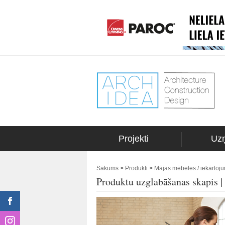
Projekti
Uz
Sākums
>
Produkti
>
Mājas mēbeles / iekārtoj
Produktu uzglabāšanas skapi