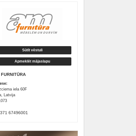
Sūtīt vēstuli
Apmeklēt mājaslapu
 FURNITŪRA
ese:
zciema iela 60F
, Latvija
1073
+371 67496001