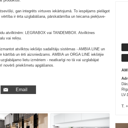
āt produktus.
sevišķi, gan integrēts virtuves iekārtojumā. To iespējams pielāgot
vērtība ir ērta uzglabāšana, pārskatāmība un teicama piekļuve-
veidu atvilktnēm: LEGRABOX vai TANDEMBOX. Atvilktnes
lu vai reliņu.
 izmantot atvilktņu iekšējo sadalītāju sistēmas - AMBIA LINE un
ēr kārtībā un ērti aizsniedzams. AMBIA un ORGA LINE iekšējie
lstu uzglabājamo lietu izmēriem - neatkarīgi no tā vai uzglabājat
arī novērš priekšmetu apgāšanos.
AM
Adr
Dār
Email
Rīga
LV-
T. 