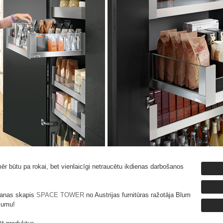
mēr būtu pa rokai, bet vienlaicīgi netraucētu ikdienas darbošanos
šanas skapis
SPACE TOWER
no Austrijas furnitūras ražotāja Blum
ojumu!