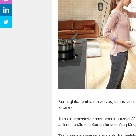
Kur uzglabāt pārtikas rezerves, lai tās vien
virtuvē?
Jums ir nepieciešamams produktu uzglabā
ar fenomenālu ietilpību un funkcionālu plān