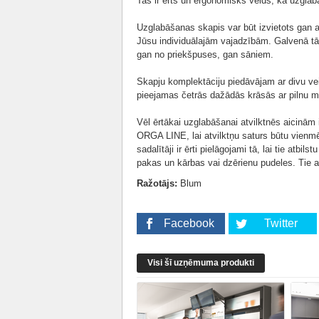
Tas ir ērts un ergonomisks veids, kā uzglab
Uzglabāšanas skapis var būt izvietots gan at
Jūsu individuālajām vajadzībām. Galvenā tā 
gan no priekšpuses, gan sāniem.
Skapju komplektāciju piedāvājam ar divu 
pieejamas četrās dažādās krāsās ar pilnu ma
Vēl ērtākai uzglabāšanai atvilktnēs aicinām
ORGA LINE, lai atvilktņu saturs būtu vienm
sadalītāji ir ērti pielāgojami tā, lai tie atbi
pakas un kārbas vai dzērienu pudeles. Tie 
Ražotājs:
Blum
Facebook
Twitter
Visi šī uzņēmuma produkti