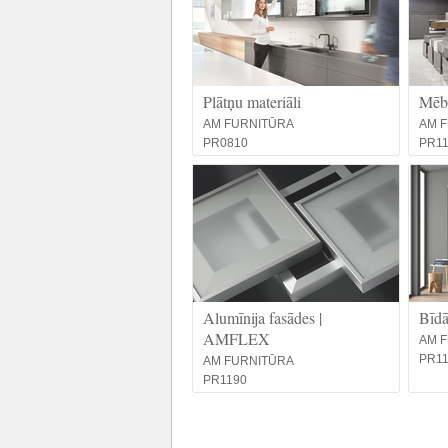
Plātņu materiāli
Mēbe
AM FURNITŪRA
AM 
PR0810
PR1
Alumīnija fasādes |
Bīd
AMFLEX
AM 
PR1
AM FURNITŪRA
PR1190