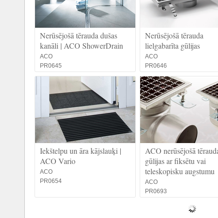
Nerūsējošā tērauda dušas
Nerūsējošā tērauda
kanāli | ACO ShowerDrain
lielgabarīta gūlijas
ACO
ACO
PR0645
PR0646
Iekštelpu un āra kājslauķi |
ACO nerūsējošā tēraud
ACO Vario
gūlijas ar fiksētu vai
teleskopisku augstumu
ACO
PR0654
ACO
PR0693