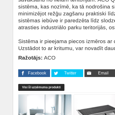
sistēma, kas nozīmē, ka tā nodrošina 
minimizējot režģu zagšanu praktiski lī
sistēmas iebūve ir paredzēta līdz slodze
atrasties industriālo parku teritorijās, os
Sistēma ir pieejama piecos izmēros ar c
Uzstādot to ar kritumu, var novadīt da
Ražotājs:
ACO
Facebook
Twitter
Email
Visi šī uzņēmuma produkti