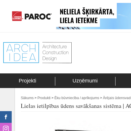
Projekti
Uzņēmumi
Sākums
>
Produkti
>
Ēku būvniecība / aprīkojums
>
Ārējais ūdensvads
Lielas ietilpības ūdens savākšanas sistēma |