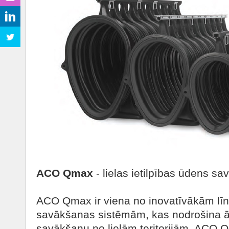
ACO Qmax
- lielas ietilpības ūdens s
ACO Qmax ir viena no inovatīvākām līni
savākšanas sistēmām, kas nodrošina ā
savākšanu no lielām teritorijām. ACO Q