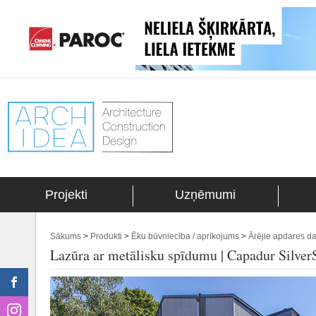
Projekti
Uzņēmumi
Sākums
>
Produkti
>
Ēku būvniecība / aprīkojums
>
Ārējie apdares da
Lazūra ar metālisku spīdumu | Capadur Silver