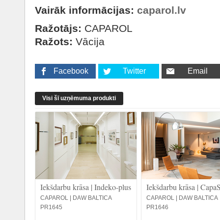
Vairāk informācijas:
caparol.lv
Ražotājs:
CAPAROL
Ražots:
Vācija
Facebook
Twitter
Email
Visi šī uzņēmuma produkti
Iekšdarbu krāsa | Indeko-plus
Iekšdarbu krāsa | CapaS
CAPAROL | DAW BALTICA
CAPAROL | DAW BALTICA
PR1645
PR1646