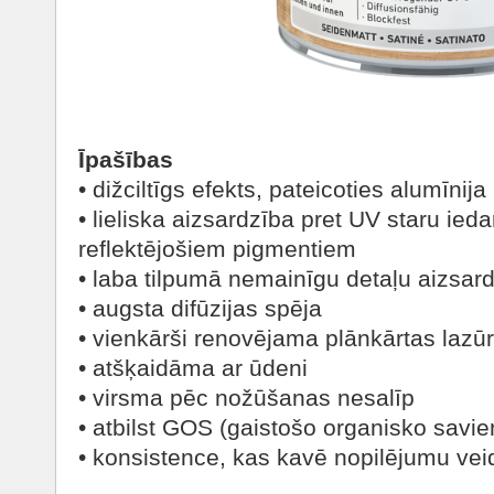
Īpašības
• dižciltīgs efekts, pateicoties alumīnija
• lieliska aizsardzība pret UV staru ieda
reflektējošiem pigmentiem
• laba tilpumā nemainīgu detaļu aizsar
• augsta difūzijas spēja
• vienkārši renovējama plānkārtas lazū
• atšķaidāma ar ūdeni
• virsma pēc nožūšanas nesalīp
• atbilst GOS (gaistošo organisko savi
• konsistence, kas kavē nopilējumu ve