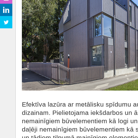
Efektīva lazūra ar metālisku spīdumu 
dizainam. Pielietojama iekšdarbos un ā
nemainīgiem būvelementiem kā logi un 
daļēji nemainīgiem būvelementiem kā 
un tādiem tilpumā mainīgiem elementie