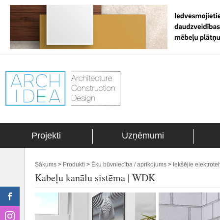
Projekti
Uzņēmumi
Sākums
>
Produkti
>
Ēku būvniecība / aprīkojums
>
Iekšējie elektrote
Kabeļu kanālu sistēma | WDK