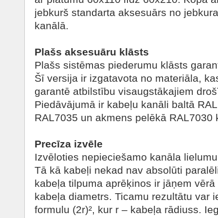
jebkurš standarta aksesuārs no jebkura 
kanālā.
Plašs aksesuāru klāsts
Plašs sistēmas piederumu klāsts garant
Šī versija ir izgatavota no materiāla, 
garantē atbilstību visaugstākajiem droš
Piedāvājumā ir kabeļu kanāli baltā RAL
RAL7035 un akmens pelēkā RAL7030 k
Precīza izvēle
Izvēloties nepieciešamo kanāla lielumu, s
Tā kā kabeļi nekad nav absolūti paralēli
kabeļa tilpuma aprēķinos ir jāņem vērā ar
kabeļa diametrs. Ticamu rezultātu var ie
formulu (2r)², kur r – kabeļa rādiuss. I