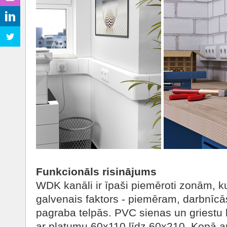
Funkcionāls risinājums
WDK kanāli ir īpaši piemēroti zonām, ku
galvenais faktors - piemēram, darbnīc
pagraba telpās. PVC sienas un griestu k
ar platumu 60x110 līdz 60x210. Kopā a