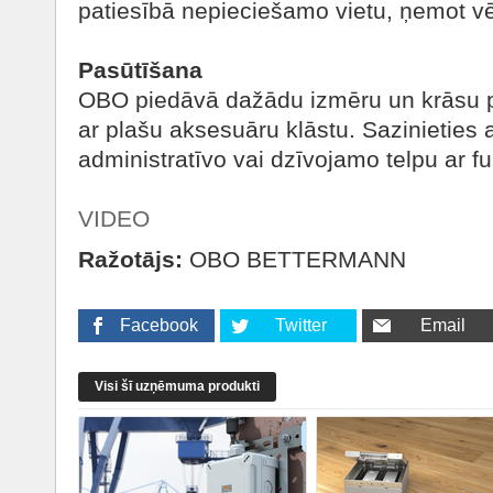
patiesībā nepieciešamo vietu, ņemot vē
Pasūtīšana
OBO piedāvā dažādu izmēru un krāsu 
ar plašu aksesuāru klāstu. Sazinieties 
administratīvo vai dzīvojamo telpu ar f
VIDEO
Ražotājs:
OBO BETTERMANN
Facebook
Twitter
Email
Visi šī uzņēmuma produkti