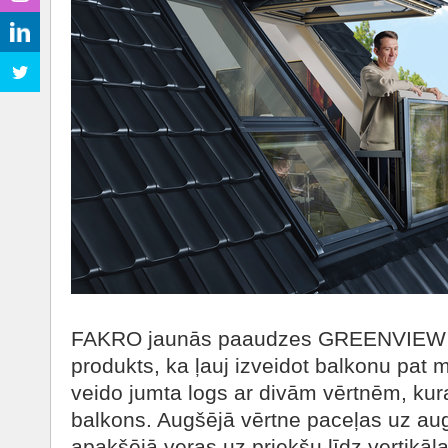
FAKRO jaunās paaudzes GREENVIEW bal
produkts, ka ļauj izveidot balkonu pat 
veido jumta logs ar divām vērtnēm, kura
balkons. Augšējā vērtne paceļas uz aug
apakšējā veras uz priekšu līdz vertikāla