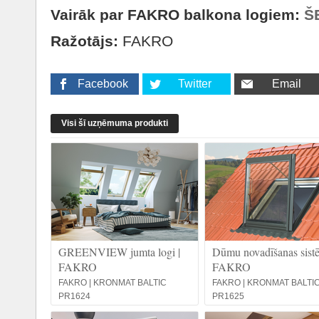
Vairāk par FAKRO balkona logiem:
Š
Ražotājs:
FAKRO
Facebook
Twitter
Email
Visi šī uzņēmuma produkti
GREENVIEW jumta logi |
Dūmu novadīšanas sistē
FAKRO
FAKRO
FAKRO | KRONMAT BALTIC
FAKRO | KRONMAT BALTI
PR1624
PR1625