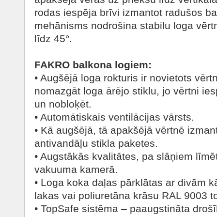
rodas iespēja brīvi izmantot radušos b
mehānisms nodrošina stabilu loga vērt
līdz 45°.
FAKRO balkona logiem:
• Augšējā loga rokturis ir novietots vērt
nomazgāt loga ārējo stiklu, jo vērtni i
un nobloķēt.
• Automātiskais ventilācijas vārsts.
• Kā augšējā, tā apakšējā vērtnē izman
antivandāļu stikla paketes.
• Augstākās kvalitātes, pa slāņiem līmē
vakuuma kamerā.
• Loga koka daļas pārklātas ar divām k
lakas vai poliuretāna krāsu RAL 9003 to
• TopSafe sistēma – paaugstināta drošī