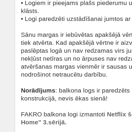
• Logiem ir pieejams plašs piederumu 
klāsts.
• Logi paredzēti uzstādīšanai jumtos ar
Sānu margas ir iebūvētas apakšējā vērt
tiek atvērta. Kad apakšējā vērtne ir aiz
paslēptas logā un nav redzamas virs ju
nekļūst netīras un no ārpuses nav red
atvēršanas margas vienmēr ir sausas un
nodrošinot netraucētu darbību.
Norādījums
: balkona logs ir paredzēts
konstrukcijā, nevis ēkas sienā!
FAKRO balkona logi izmantoti
Netflix 
Home" 3.sērijā.