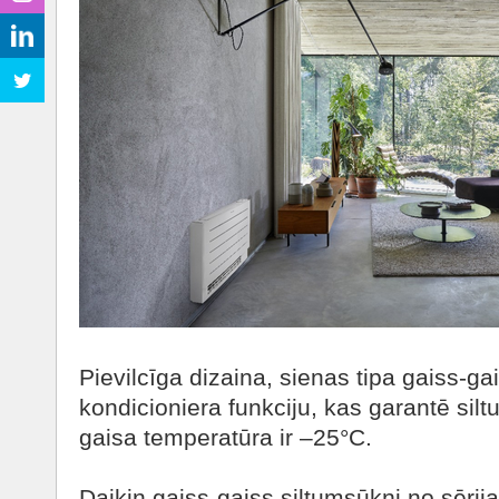
Pievilcīga dizaina, sienas tipa gaiss-ga
kondicioniera funkciju, kas garantē silt
gaisa temperatūra ir –25°C.
Daikin gaiss-gaiss siltumsūkņi no sērij