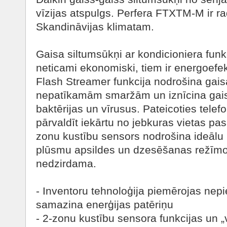
vīzijas atspulgs. Perfera FTXTM-M ir ra
Skandināvijas klimatam.
Gaisa siltumsūkņi ar kondicioniera funkc
neticami ekonomiski, tiem ir energoefek
Flash Streamer funkcija nodrošina gaisa
nepatīkamām smaržām un iznīcina gais
baktērijas un vīrusus. Pateicoties telefo
pārvaldīt iekārtu no jebkuras vietas pa
zonu kustību sensors nodrošina ideālu
plūsmu apsildes un dzesēšanas režīmos, 
nedzirdama.
- Inventoru tehnoloģija piemērojas nep
samazina enerģijas patēriņu
- 2-zonu kustību sensora funkcijas un „v