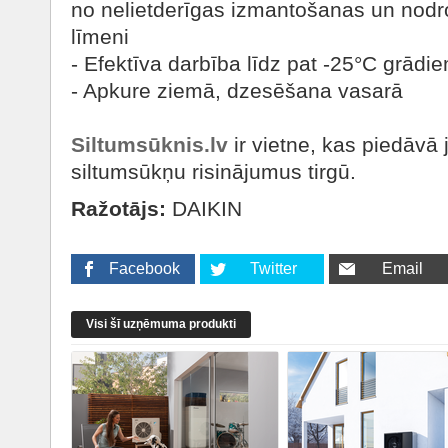
no nelietderīgas izmantošanas un nodr
līmeni
- Efektīva darbība līdz pat -25°C grādi
- Apkure ziemā, dzesēšana vasarā
Siltumsūknis.lv
ir vietne, kas piedāvā
siltumsūkņu risinājumus tirgū.
Ražotājs:
DAIKIN
Facebook
Twitter
Email
Visi šī uzņēmuma produkti