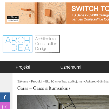
Projekti
Uzņēmumi
Sākums
>
Produkti
>
Ēku būvniecība / aprīkojums
>
Apkure, vēdināša
Gaiss – Gaiss siltumsūknis