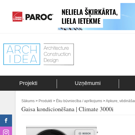
Projekti
Uzņēmumi
Sākums
>
Produkti
>
Ēku būvniecība / aprīkojums
>
Apkure, vēdināša
Gaisa kondicionēšana | Climate 3000i