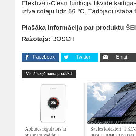
Efektīvā i-Clean funkcija likvidē kaitīgā
iztvaicētāju līdz 56 °C. Tādējādi istabā ti
Plašāka informācija par produktu
ŠEI
Ražotājs:
BOSCH
Facebook
Twitter
Email
Visi šī uzņēmuma produkti
Apkures regulators ar
Saules kolektori | FKC-
attālinātu vadību |
BOSCH HOME COMFORT