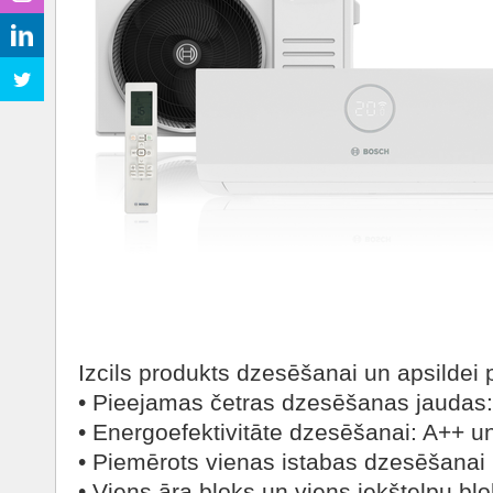
Izcils produkts dzesēšanai un apsildei 
• Pieejamas četras dzesēšanas jaudas:
• Energoefektivitāte dzesēšanai: A++ un
• Piemērots vienas istabas dzesēšanai
• Viens āra bloks un viens iekštelpu bl