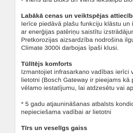
Labākā cenas un veiktspējas attiecī
Ierīce piedāvā plašu funkciju klāstu un ir
ar enerģijas patēriņu saistītu izstrādāj
Pretkorozijas aizsardzība nodrošina il
Climate 3000i darbojas īpaši klusi.
Tūlītējs komforts
Izmantojiet infrasarkano vadības ierī
lietotni (Bosch Gateway ir pieejams kā 
vēlamo iestatījumu, lai atdzesētu vai aps
* 5 gadu atjaunināšanas atbalsts kondici
nepieciešama vadībai ar lietotni
Tīrs un veselīgs gaiss